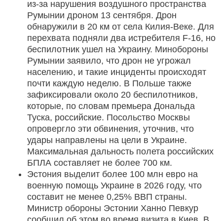
из-за нарушения воздушного пространства
Румынии дроном 13 сентября. Дрон
обнаружили в 20 км от села Килия-Веке. Для
перехвата подняли два истребителя F-16, но
беспилотник ушел на Украину. Минобороны
Румынии заявило, что дрон не угрожал
населению, и такие инциденты происходят
почти каждую неделю. В Польше также
зафиксировали около 20 беспилотников,
которые, по словам премьера Дональда
Туска, российские. Посольство Москвы
опровергло эти обвинения, уточнив, что
удары направлены на цели в Украине.
Максимальная дальность полета российских
БПЛА составляет не более 700 км.
Эстония выделит более 100 млн евро на
военную помощь Украине в 2026 году, что
составит не менее 0,25% ВВП страны.
Министр обороны Эстонии Ханно Певкур
сообщил об этом во время визита в Киев. В