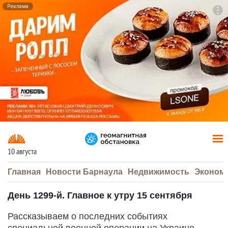
Реклама
To
F7
10 августа
Главная
Новости Барнаула
Недвижимость
Эконом
День 1299-й. Главное к утру 15 сентября
Рассказываем о последних событиях
специальной военной операции на Украине.