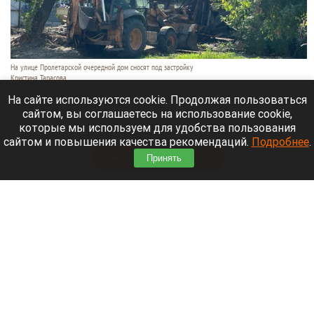
На улице Пролетарской очередной дом сносят под застройку
Кристина Тарасова
10 августа 2026 в 11:59
На сайте используются cookie. Продолжая пользоваться
сайтом, вы соглашаетесь на использование cookie,
В Барнауле сносят деревянного дома по адресу
которые мы используем для удобства пользования
Пролетарская, 101.
сайтом и повышения качества рекомендаций.
Подробнее
.
Читать полностью
Принять
В Барнауле отключат горячую воду на пять
дней