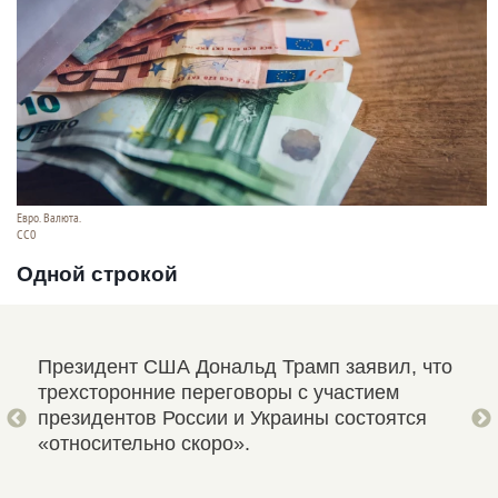
Евро. Валюта.
CC0
Одной строкой
ской
Президент США Дональд Трамп заявил, что
Гла
трехсторонние переговоры с участием
что
го
президентов России и Украины состоятся
Укр
 и
«относительно скоро».
пом
про