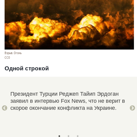
Взрыв. Огонь
СС0
Одной строкой
е
Президент Турции Реджеп Тайип Эрдоган
Мин
заявил в интервью Fox News, что не верит в
Сик
 и
скорое окончание конфликта на Украине.
ООН
вен.
пре
нар