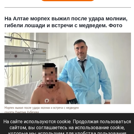
На Алтае морпех выжил после удара молнии,
гибели лошади и встречи с медведем. Фото
Морпех выжил после удара молнии и встречи с медведем
соцсети Дмитрия Хубезова
7 августа 2026 в 22:15
На сайте используются cookie. Продолжая пользоваться
сайтом, вы соглашаетесь на использование cookie,
Морской пехотинец, который приехал в отпуск на
которые мы используем для удобства пользования