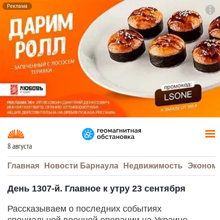
Реклама
To
F7
8 августа
Главная
Новости Барнаула
Недвижимость
Эконом
День 1307-й. Главное к утру 23 сентября
Рассказываем о последних событиях
специальной военной операции на Украине.