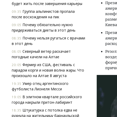
Прези
будет жить после завершения карьеры
амери
Группа альпинистов пропала
09:35
конфл
после восхождения на пик
разме
Почему обязательно нужно
Киева
09:05
придерживаться диеты в этот день
Прези
Почему нельзя ругаться с врачами
амери
08:35
в этот день
расхо
Северный ветер раскачает
Резол
08:05
погодные качели на Алтае
возде
форму
Фермер из США, фестиваль с
20:05
причи
парадом корги и новая волна жары. Что
произошло на Алтае 8 августа
Умер отец аргентинского
19:35
футболиста Лионеля Месси
В элитном квартале российского
19:05
города накрыли притон-лабиринт
Штукатурка с потолка едва не
18:35
рухнула на жительницу барнаульской