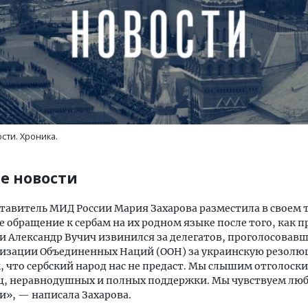
сти. Хроника.
е новости
тавитель МИД России Мария Захарова разместила в своем 
е обращение к сербам на их родном языке после того, как 
и Александр Вучич извинился за делегатов, проголосовавш
изации Объединенных Наций (ООН) за украинскую резол
, что сербский народ нас не предаст. Мы слышим отголоск
ц, неравнодушных и полных поддержки. Мы чувствуем люб
и», — написала Захарова.