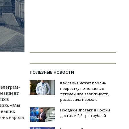
ПОЛЕЗНЫЕ НОВОСТИ
Как семья может помочь
телеграм-
подростку не попасть в
президент
тяжелейшие зависимости,
их в
рассказала нарколог
юцию. «Мы
Продажи ипотеки в России
и ваших
достигли 2,6 трлн рублей
овь народа