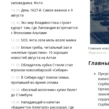
заповедника. Фото
День 1627-й. Самое важное к 9
14:35
августа
Экс-мэр Владивостока строит
13:40
курорт там, где Лапландия встречается
с Японскими Альпами
SOS: яхта села мель возле маяка
12:35
Белые грибы, читальный зал и
12:00
Главные ново
«нелепые пушистики». 10 хороших
Altapress.ru.
новостей августа на Алтае
Главны
Обладатель кубка Стэнли стал
11:35
игроком новосибирской «Сибири»
Предс
В Сибири идут поиски семьи,
11:05
канал
пропавшей во время сплава
Серби
Орган
«Веселый молочник» купил билет
10:35
знаем
до Стамбула
серде
Нападающий и капитан
10:05
Серби
«Вашингтон Кэпиталз» рассказал, где