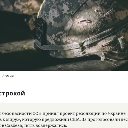
. Армия.
строкой
т безопасности ООН принял проект резолюции по Украине
ь к миру», которую предложили США. За проголосовали де
ов Совбеза, пять воздержались.