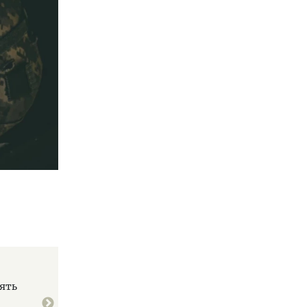
По итогам переговоров в Турции министр иностранны
сять
Сергей Лавров договорился поддерживать активный 
Москвой и Анкарой по Украине.