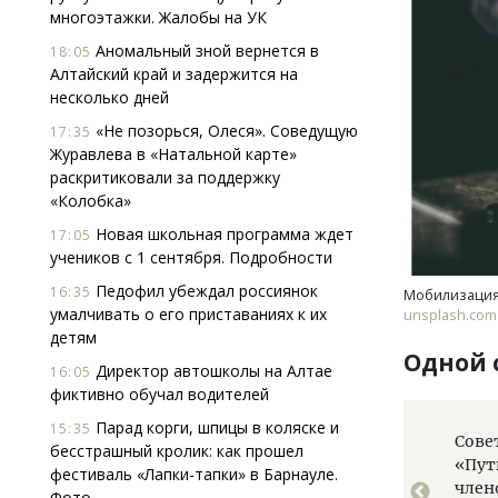
многоэтажки. Жалобы на УК
Аномальный зной вернется в
18:05
Алтайский край и задержится на
несколько дней
«Не позорься, Олеся». Соведущую
17:35
Журавлева в «Натальной карте»
раскритиковали за поддержку
«Колобка»
Новая школьная программа ждет
17:05
учеников с 1 сентября. Подробности
Педофил убеждал россиянок
16:35
Мобилизация
умалчивать о его приставаниях к их
unsplash.com
детям
Одной 
Директор автошколы на Алтае
16:05
фиктивно обучал водителей
Парад корги, шпицы в коляске и
15:35
ии и Украины можно завершить в течение нескольких
Сове
бесстрашный кролик: как прошел
ействовать с умом, заявил американский президент
«Пут
фестиваль «Лапки-тапки» в Барнауле.
.
член
Фото