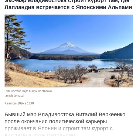
Экс-мэр Владивостока строит курорт там, где
Лапландия встречается с Японскими Альпами
Путешествие Хидэ Масуи по Японии.
t.me/hidemasui
9 августа 2026 в 13:40
Бывший мэр Владивостока Виталий Веркеенко
после окончания политической карьеры
проживает в Японии и строит там курорт с
виллами в духе Лапландии.