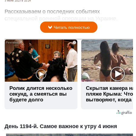
5 июня 2025 в 10:14
Рассказываем о последних событиях
специальной военной операции на Украине.
Читать полностью
i
Ролик длится несколько
Скрытая камера на
секунд, а смеяться вы
пляже Крыма: Что
будете долго
вытворяют, когда и
видят...
День 1194-й. Самое важное к утру 4 июня