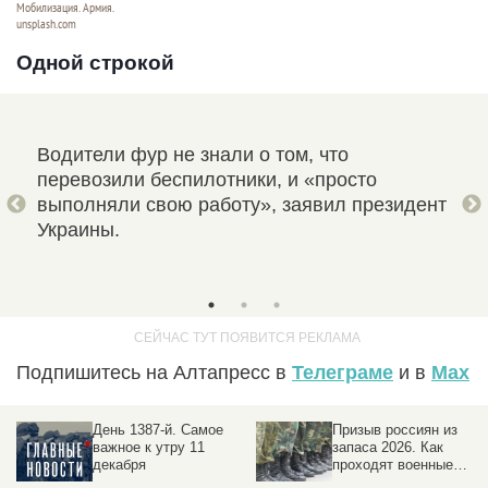
Мобилизация. Армия.
unsplash.com
Одной строкой
й
Водители фур не знали о том, что
Нек
перевозили беспилотники, и «просто
пре
выполняли свою работу», заявил президент
пут
де.
Украины.
рас
зам
Подпишитесь на Алтапресс в
Телеграме
и в
Max
День 1387-й. Самое
Призыв россиян из
важное к утру 11
запаса 2026. Как
декабря
проходят военные
сборы