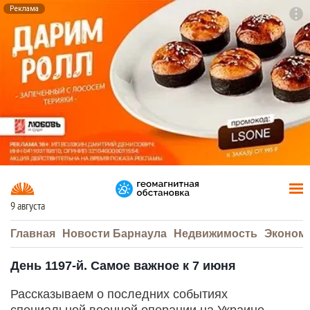
Реклама
To
F7
9 августа
Главная
Новости Барнаула
Недвижимость
Эконом
День 1197-й. Самое важное к 7 июня
Рассказываем о последних событиях
специальной военной операции на Украине.