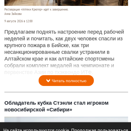
Реставрация «Аптеки Крюгер» идет к завершению.
Анна Зайкова
9 августа 2026 в 12:00
Предлагаем поднять настроение перед рабочей
неделей и почитать, как двух человек спасли из
крупного пожара в Бийске, как три
несанкционированные свалки устранили в
Алтайском крае и как алтайские спортсмены
собрали комплект медалей на чемпионате и
первенстве Азии по тхэквондо ИТФ.
Читать полностью
Обладатель кубка Стэнли стал игроком
новосибирской «Сибири»
На сайте используются cookie. Продолжая пользоваться