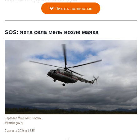
Читать полностью
SOS: яхта села мель возле маяка
Вертолет Ми-8 МЧС России.
49.mchs.gov.ru
9 августа 2026 в 12:35