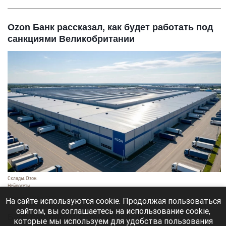
Ozon Банк рассказал, как будет работать под
санкциями Великобритании
Склады. Озон.
Нейросети
6 августа 2026 в 22:00
На сайте используются cookie. Продолжая пользоваться
сайтом, вы соглашаетесь на использование cookie,
Банк работает в стандартном режиме, и
которые мы используем для удобства пользования