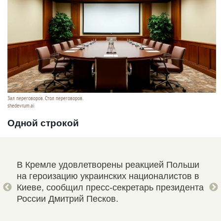
Зал переговоров. Стол переговоров.
shedevrum.ai
Одной строкой
ков
В Кремле удовлетворены реакцией Польши
Пре
тями
на героизацию украинских националистов в
выс
ле
Киеве, сообщил пресс-секретарь президента
инц
России Дмитрий Песков.