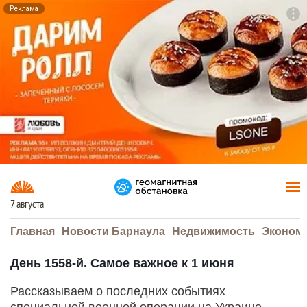
Реклама
To
F7
7 августа
Главная
Новости Барнаула
Недвижимость
Эконом
День 1558-й. Самое важное к 1 июня
Рассказываем о последних событиях
специальной военной операции на Украине.