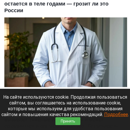
остается в теле годами — грозит ли это
России
Врач. Доктор. Больница. Лечение
Шедеврум/Altapress.ru
На сайте используются cookie. Продолжая пользоваться
сайтом, вы соглашаетесь на использование cookie,
7 августа 2026 в 06:50
которые мы используем для удобства пользования
В США зафиксировали редкий вирус, который
сайтом и повышения качества рекомендаций.
Подробнее
.
вызывает тяжелые последствия и может
Принять
сохраняться в организме годами. Летальность