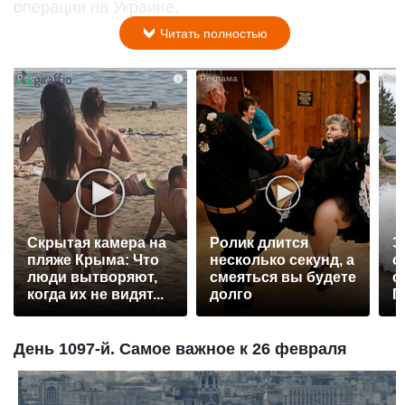
операции на Украине.
Читать полностью
i
i
Скрытая камера на
Ролик длится
Э
пляже Крыма: Что
несколько секунд, а
о
люди вытворяют,
смеяться вы будете
с
когда их не видят...
долго
П
р
День 1097-й. Самое важное к 26 февраля