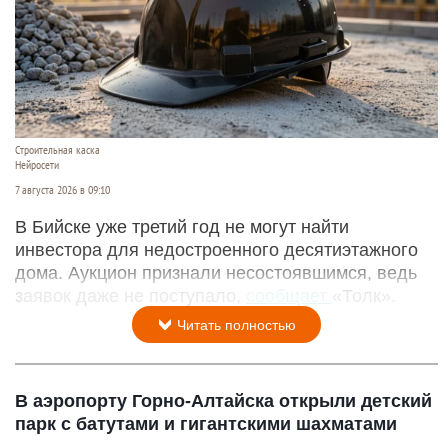
Строительная каска
Нейросети
7 августа 2026 в 09:10
В Бийске уже третий год не могут найти
инвестора для недостроенного десятиэтажного
дома. Аукцион признали несостоявшимся, ведь
заявок даже не поступало,
сообщает
«Толк».
Читать полностью
В аэропорту Горно-Алтайска открыли детский
парк с батутами и гигантскими шахматами