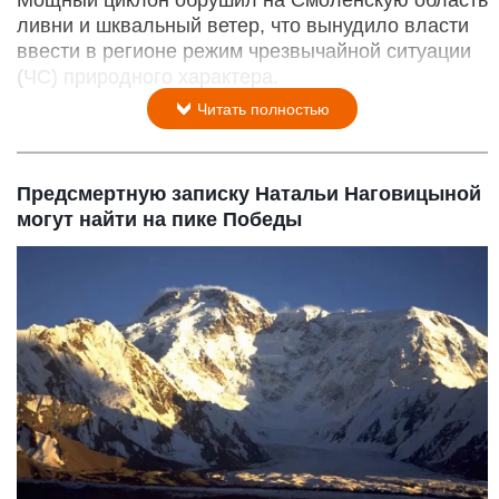
Мощный циклон обрушил на Смоленскую область
ливни и шквальный ветер, что вынудило власти
ввести в регионе режим чрезвычайной ситуации
(ЧС) природного характера.
Читать полностью
Предсмертную записку Натальи Наговицыной
могут найти на пике Победы