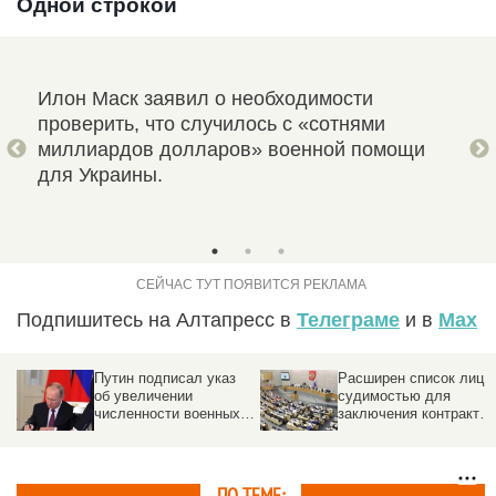
Одной строкой
они
Илон Маск заявил о необходимости
Пре
проверить, что случилось с «сотнями
пос
миллиардов долларов» военной помощи
Дон
для Украины.
дом
США
Подпишитесь на Алтапресс в
Телеграме
и в
Max
Путин подписал указ
Расширен список лиц с
об увеличении
судимостью для
численности военных в
заключения контрактов
России
на военную службу