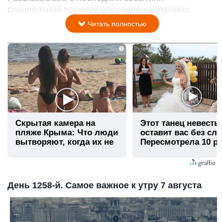
специальной военной операции на Украине.
Читать полностью
i
Скрытая камера на
Этот танец невесты
пляже Крыма: Что люди
оставит вас без сло
вытворяют, когда их не
Пересмотрела 10 ра
видят...
День 1258-й. Самое важное к утру 7 августа