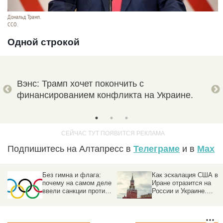
Дональд Трамп.
CCO.
Одной строкой
мпом
Вэнс: Трамп хочет покончить с
WSJ
финансированием конфликта на Украине.
пре
Подпишитесь на Алтапресс в
Телеграме
и в
Max
Без гимна и флага:
Как эскалация США в
а
почему на самом деле
Иране отразится на
ввели санкции против
России и Украине.
российского спорта
Прогноз