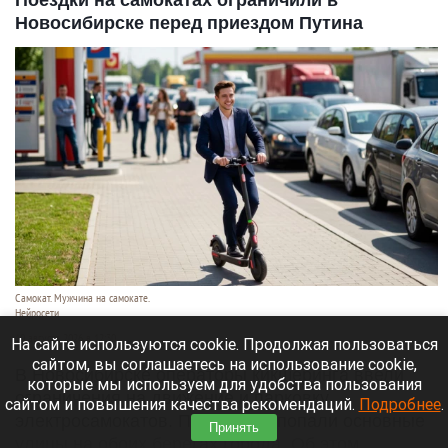
Новосибирске перед приездом Путина
Самокат. Мужчина на самокате.
Нейросети
10 августа 2026 в 12:30
На сайте используются cookie. Продолжая пользоваться
сайтом, вы соглашаетесь на использование cookie,
В Новосибирске операторы кикшеринга ввели
которые мы используем для удобства пользования
ограничения на движение и парковку
сайтом и повышения качества рекомендаций.
Подробнее
.
электросамокатов. Под запрет попали основные
Принять
улицы на обоих берегах города. Об этом