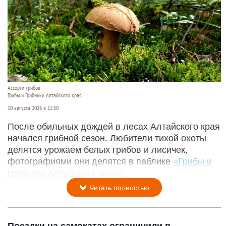
Ассорти грибов
Грибы и Грибники Алтайского края
10 августа 2026 в 12:50
После обильных дождей в лесах Алтайского края
начался грибной сезон. Любители тихой охоты
делятся урожаем белых грибов и лисичек,
фотографиями они делятся в паблике
«Грибы и
грибники Алтайского края».
Читать полностью
Поездки на самокатах ограничили в