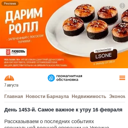
Реклама
To
F7
7 августа
Главная
Новости Барнаула
Недвижимость
Эконом
День 1453-й. Самое важное к утру 16 февраля
Рассказываем о последних событиях
специальной военной операции на Украине.