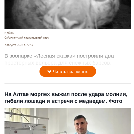
Ирбисы.
Сайлюгемский национальный парк
7 августа 2026 в 22:35
В зоопарке «Лесная сказка» построили два
просторных вольера для снежных барсов.
Читать полностью
На Алтае морпех выжил после удара молнии,
гибели лошади и встречи с медведем. Фото