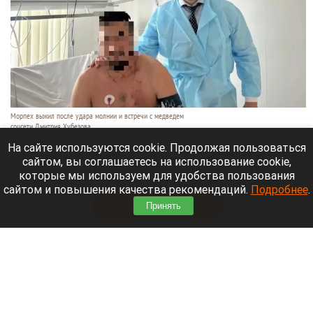
Морпех выжил после удара молнии и встречи с медведем
соцсети Дмитрия Хубезова
7 августа 2026 в 22:15
На сайте используются cookie. Продолжая пользоваться
сайтом, вы соглашаетесь на использование cookie,
Морской пехотинец, который приехал в отпуск на
которые мы используем для удобства пользования
Алтай, пережил чудовищную серию событий.
сайтом и повышения качества рекомендаций.
Подробнее
.
Принять
Читать полностью
В Барнауле водитель сбил женщину на зебре
и скрылся