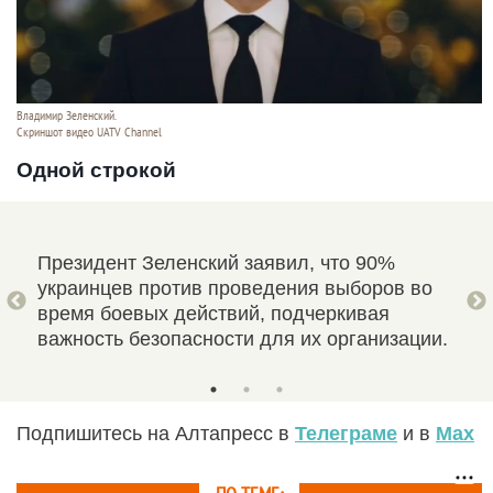
Владимир Зеленский.
Скриншот видео UATV Channel
Одной строкой
ние
Президент Зеленский заявил, что 90%
Быв
ил
украинцев против проведения выборов во
Гал
время боевых действий, подчеркивая
«Ми
важность безопасности для их организации.
под
Подпишитесь на Алтапресс в
Телеграме
и в
Max