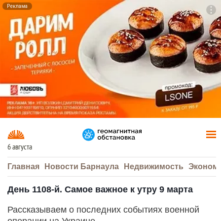
Реклама
To
F7
6 августа
Главная
Новости Барнаула
Недвижимость
Эконом
День 1108-й. Самое важное к утру 9 марта
Рассказываем о последних событиях военной
операции на Украине.