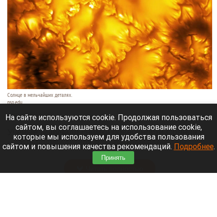
Солнце в мельчайших деталях.
nso.edu
6 августа 2026 в 10:50
На сайте используются cookie. Продолжая пользоваться
сайтом, вы соглашаетесь на использование cookie,
Ученые получили снимки поверхности Солнца в
которые мы используем для удобства пользования
мельчайших деталях и на фото обнаружили
сайтом и повышения качества рекомендаций.
Подробнее
.
странный и динамичный «фасад».
Принять
Читать полностью
Впервые с мая зафиксировали массовое
снижение цен в России