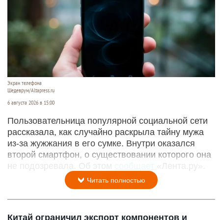
Экран телефона
Шедеврум/Altapress.ru
6 августа 2026 в 15:00
Пользовательница популярной социальной сети
рассказала, как случайно раскрыла тайну мужа
из-за жужжания в его сумке. Внутри оказался
второй смартфон, о существовании которого она
не подозревала. Об этом
сообщает
«Лента.ру».
Читать полностью
Китай ограничил экспорт компонентов и