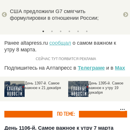
и
США предложили G7 смягчить
Бри
формулировки в отношении России;
«ко
Ранее altapress.ru
сообщал
о самом важном к
утру 8 марта.
Подпишитесь на Алтапресс в
Телеграме
и в
Max
397-й. Самое
День 1395-й. Самое
День 13
 к 21 декабря
важное к утру 19
важное 
декабря
декабр
ПО ТЕМЕ:
День 1106-й. Самое важное к утру 7 марта