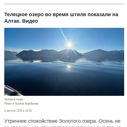
Бурый медведь. Барнаульский зоопарк.
Дмитрий Лямзин
6 августа 2026 в 14:46
В жаркую летнюю погоду косматым косолапым
очень хочется охладиться. Причем до залповых
ливней.
Читать полностью
Телецкое озеро во время штиля показали на
Алтае. Видео