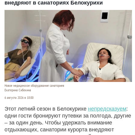
Выборы
ChatMost, нейросети
6 августа 2026 в 18:20
Алтайская краевая избирательная комиссия не
зарегистрировала трех кандидатов на выборы в
Заксобрание.
Читать полностью
Отдых на свежем водороде. Какие технологии
внедряют в санаториях Белокурихи