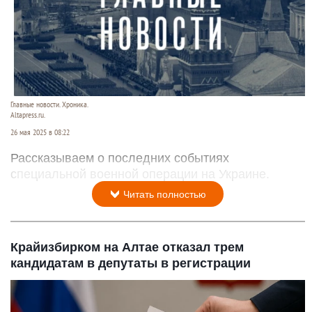
пляже Крыма: Что люди
секунд, а смеяться
вытворяют, когда их не
будете долго
видят...
День 1185-й. Самое важное к утру 26 мая
Главные новости. Хроника.
Altapress.ru.
26 мая 2025 в 08:22