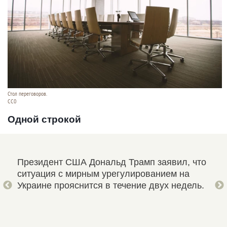
Стол переговоров.
CC0
Одной строкой
я в
Президент США Дональд Трамп заявил, что
Сер
ситуация с мирным урегулированием на
кон
Украине прояснится в течение двух недель.
Дон
стр
дей