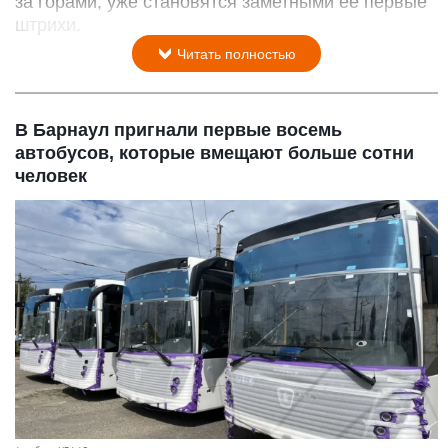
Телецкое озеро.
Роман и Татьяна Воробьевы
6 августа 2026 в 14:20
Утреннее спокойствие Золотого озера. Осень не
за горами, уже становятся заметными ее первые
штрихи.
Читать полностью
В Барнаул пригнали первые восемь
автобусов, которые вмещают больше сотни
человек