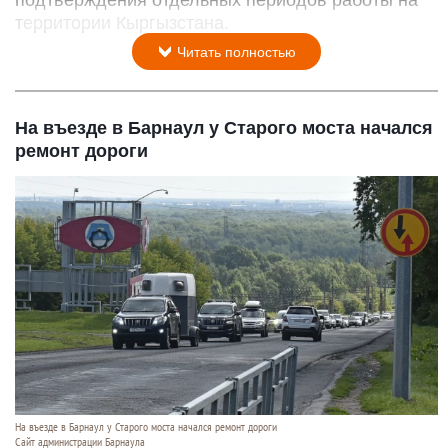
Пенсионеры.
Фото: ru.freepik.com, автор drazenzigic.
6 августа 2026 в 17:07
Вопросы подтверждения трудового стажа и
заработка для граждан, переехавших в Россию
из стран ближнего зарубежья, нередко
становятся причиной отказа в назначении пенсии.
Житель Славгорода, получивший гражданство
РФ в 2024 году, более года не мог оформить
страховую пенсию по старости из-за отсутствия
подтверждения отдельных периодов работы на
территории Кыргызстана.
Читать полностью
На въезде в Барнаул у Старого моста начался
ремонт дороги