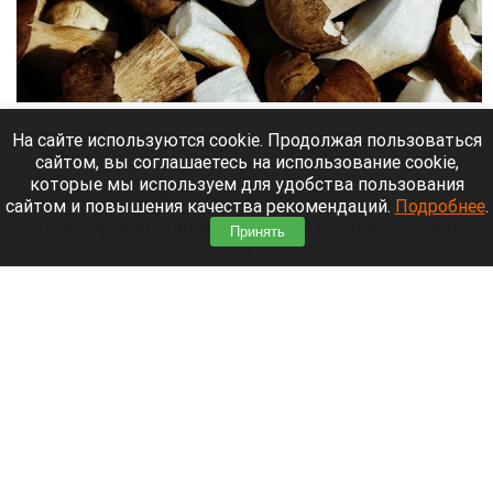
Грибной туризм процветает на Алтае:
любители тихой охоты делятся белыми.
Правда, на фото
На сайте используются cookie. Продолжая пользоваться
сайтом, вы соглашаетесь на использование cookie,
которые мы используем для удобства пользования
сайтом и повышения качества рекомендаций.
Подробнее
.
Принять
Грибы.
vk.ru/gribniki22rus
6 августа 2026 в 13:20
Пробил час грибников в Алтайском крае — пошли