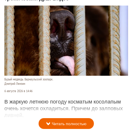
Фото предоставлено пресс-службой ВТБ.
6 августа 2026 в 15:47
По оценкам ВТБ, за семь месяцев 2026 года
продажи ипотеки в России достигли 2,6* трлн
рублей — на 38% больше, чем годом ранее.
Читать полностью
Косолапый в барнаульском зоопарке принял
тропический душ. Видео