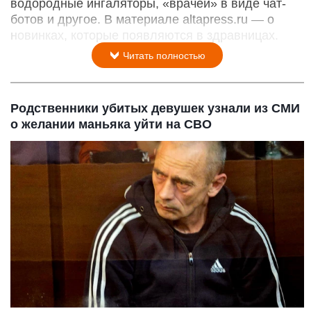
Новое медицинское оборудование санаториев
Екатерина Сибекина
6 августа 2026 в 18:00
Этот летний сезон в Белокурихе
непредсказуем
:
одни гости бронируют путевки за полгода, другие
– за один день. Чтобы удержать внимание
отдыхающих, санатории курорта внедряют
водородные ингаляторы, «врачей» в виде чат-
ботов и другое. В материале altapress.ru — о
новинках, которые появляются в здравницах.
Читать полностью
Родственники убитых девушек узнали из СМИ
о желании маньяка уйти на СВО