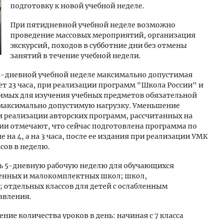
подготовку к новой учебной неделе.
При пятидневной учебной неделе возможно
проведение массовых мероприятий, организация
экскурсий, походов в субботние дни без отмены
занятий в течение учебной недели.
 5-дневной учебной неделе максимально допустимая
яет 23 часа, при реализации программ "Школа России" и
имых для изучения учебных предметов обязательной
т максимально допустимую нагрузку. Уменьшение
и реализации авторских программ, рассчитанных на
ии отмечают, что сейчас подготовлена программа по
на 4, а на 3 часа, после ее издания при реализации УМК
сов в неделю.
ь 5-дневную рабочую неделю для обучающихся
ленных и малокомплектных школ; школ,
отдельных классов для детей с ослабленным
авления.
ние количества уроков в день: начиная с 7 класса