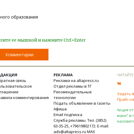
ьного образования
лите ее мышкой и нажмите Ctrl+Enter
Комментарии
ЕДАКЦИЯ
РЕКЛАМА
ЧИТАЙТЕ
ратная связь
Реклама на altapress.ru
ользовательское
Отдел рекламы в ТГ
оглашение
Рекомендательные
Задать 
равила комментирования
технологии
Прайс на
Подать объявление в газеты
Афиша
Акция от
Email подписка
маки" в 
Служба рекламы. Тел. (3852)
назовит
63-35-25, +79619802172. E-mail:
ads@altapress.ru
MAX