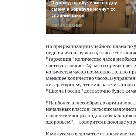
Переход на обучение в одну
смену в Барнауле начнут со
слияния школ
ОБРАЗОВАНИЕ
Но при реализации учебного плана по
недельная нагрузка в 4 классе составл
"Гармония" количество часов необход
части составляет 24 часа и превышае
количества часов возможно только пр
меньшее количество часов. В управлен
литературному чтению рассчитанная не 
"Школа России" достаточно будет 23 ча
"Наиболее целесообразно организоват
начальных классов; сельских малочис
осуществляющих подвоз обучающихся; 
здоровьем", - говорится в докладе упр
К минусам в ведомстве относят увеличе