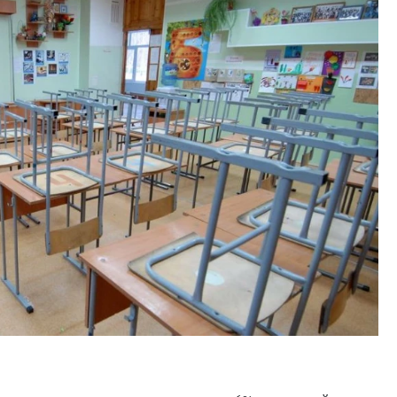
Смелость архитектурных 
Генеральный директор к
ЗИАС — об эстетике горо
трендах в фасадах и разв
СТРОИТЕЛЬСТВО