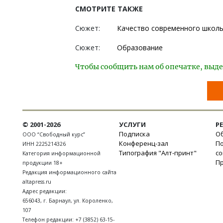
СМОТРИТЕ ТАКЖЕ
Сюжет:
Качество современного школ
Сюжет:
Образование
Чтобы сообщить нам об опечатке, выде
© 2001-2026
УСЛУГИ
Р
Подписка
Об
ООО “Свободный курс”
Конференц-зал
П
ИНН 2225214326
Типография "Алт-принт"
с
Категория информационной
П
продукции 18+
Редакция информационного сайта
altapress.ru
Адрес редакции:
656043
,
г. Барнаул
,
ул. Короленко,
107
Телефон редакции:
+7 (3852) 63-15-