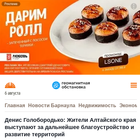
Реклама
To
F7
6 августа
Главная
Новости Барнаула
Недвижимость
Эконом
Денис Голобородько: Жители Алтайского края
выступают за дальнейшее благоустройство и
развитие территорий