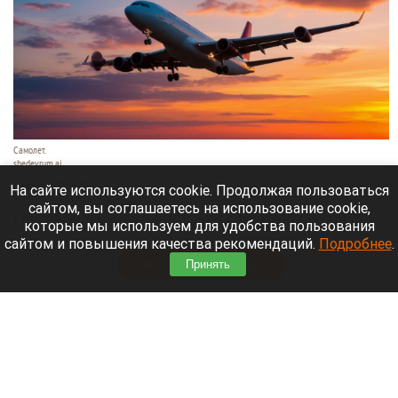
Самолет.
shedevrum.ai
6 августа 2026 в 09:10
На сайте используются cookie. Продолжая пользоваться
сайтом, вы соглашаетесь на использование cookie,
Грузовой самолет компании DHL столкнулся с
которые мы используем для удобства пользования
неизвестным объектом.
сайтом и повышения качества рекомендаций.
Подробнее
.
Читать полностью
Принять
Фигурант дела экс-вице-мэра Барнаула
выйдет из колонии