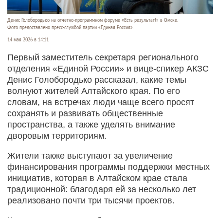
Денис Голобородько на отчетно-программном форуме «Есть результат!» в Омске.
Фото предоставлено пресс-службой партии «Единая Россия».
14 мая 2026 в 14:11
Первый заместитель секретаря регионального
отделения «Единой России» и вице-спикер АКЗС
Денис Голобородько рассказал, какие темы
волнуют жителей Алтайского края. По его
словам, на встречах люди чаще всего просят
сохранять и развивать общественные
пространства, а также уделять внимание
дворовым территориям.
Жители также выступают за увеличение
финансирования программы поддержки местных
инициатив, которая в Алтайском крае стала
традиционной: благодаря ей за несколько лет
реализовано почти три тысячи проектов.