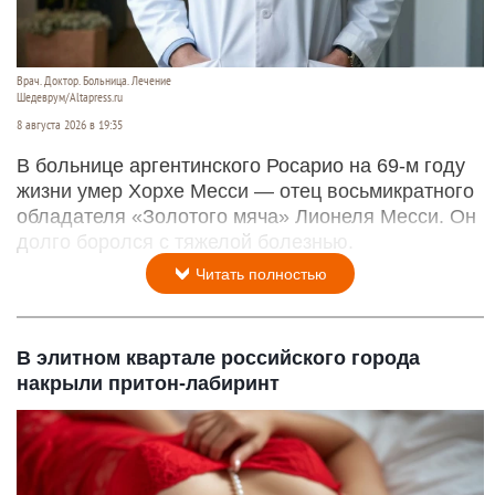
Врач. Доктор. Больница. Лечение
Шедеврум/Altapress.ru
8 августа 2026 в 19:35
В больнице аргентинского Росарио на 69-м году
жизни умер Хорхе Месси — отец восьмикратного
обладателя «Золотого мяча» Лионеля Месси. Он
долго боролся с тяжелой болезнью.
Читать полностью
В элитном квартале российского города
накрыли притон-лабиринт