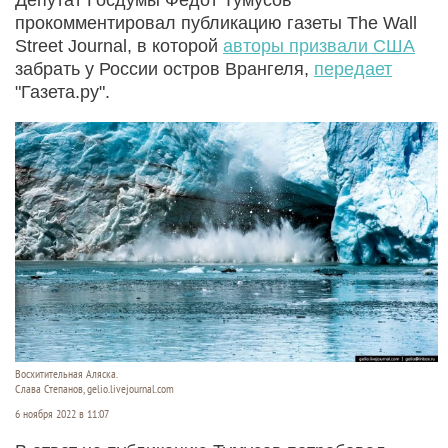
прокомментировал публикацию газеты The Wall
Street Journal, в которой
авторы призвали США
забрать у России остров Врангеля,
передает
"Газета.ру".
Восхитительная Аляска.
Слава Степанов, gelio.livejournal.com
6 ноября 2022 в 11:07