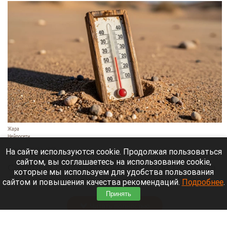
Жара
Нейросети
8 августа 2026 в 18:05
На сайте используются cookie. Продолжая пользоваться
сайтом, вы соглашаетесь на использование cookie,
Синоптики предупреждают, что с 9 по 13 августа
которые мы используем для удобства пользования
Алтайский край местами накроет аномальный
сайтом и повышения качества рекомендаций.
Подробнее
.
зной.
Принять
Читать полностью