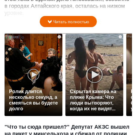
в городах Алтайского края, осталась на низком
уровне.
Читать полностью
i
i
Ролик длится
Скрытая камера на
Р
несколько секунд, а
пляже Крыма: Что
с
смеяться вы будете
люди вытворяют,
б
долго
когда их не видят...
у
"Что ты сюда пришел?" Депутат АКЗС вышел
на пикет у минсельхоза и сбежал от полиции