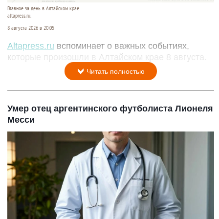
Главное за день в Алтайском крае.
altapress.ru.
8 августа 2026 в 20:05
Altapress.ru
вспоминает о важных событиях,
которые произошли в Алтайском крае 8 августа.
Читать полностью
Умер отец аргентинского футболиста Лионеля
Месси