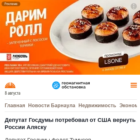
Реклама
To
F7
8 августа
Главная
Новости Барнаула
Недвижимость
Эконом
Депутат Госдумы потребовал от США вернуть
России Аляску
Депутат Госдумы Федот Тумусов