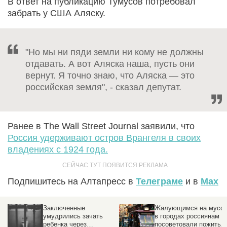
В ответ на публикацию Тумусов потребовал
забрать у США Аляску.
"Но мы ни пяди земли ни кому не должны
отдавать. А вот Аляска наша, пусть они
вернут. Я точно знаю, что Аляска — это
российская земля", - сказал депутат.
Ранее в The Wall Street Journal заявили, что
Россия удерживают остров Врангеля в своих
владениях с 1924 года.
Подпишитесь на Алтапресс в
Телеграме
и в
Max
Заключенные
Жалующимся на мусо
умудрились зачать
в городах россиянам
ребенка через
посоветовали пожить в