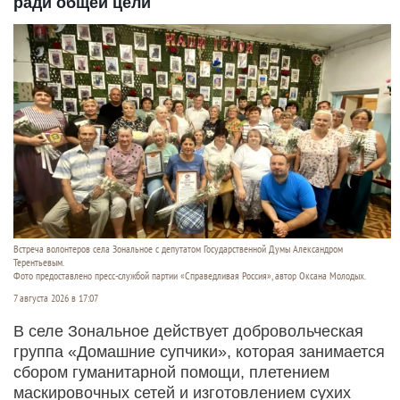
ради общей цели
Встреча волонтеров села Зональное с депутатом Государственной Думы Александром
Терентьевым.
Фото предоставлено пресс-службой партии «Справедливая Россия», автор Оксана Молодых.
7 августа 2026 в 17:07
В селе Зональное действует добровольческая
группа «Домашние супчики», которая занимается
сбором гуманитарной помощи, плетением
маскировочных сетей и изготовлением сухих