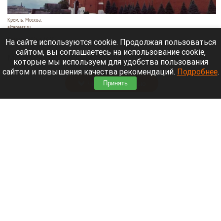
Кремль. Москва.
altapress.ru
7 августа 2026 в 16:30
На сайте используются cookie. Продолжая пользоваться
сайтом, вы соглашаетесь на использование cookie,
Москвичи услышали страшный хлопок, который
которые мы используем для удобства пользования
разнесся по разным района города.
сайтом и повышения качества рекомендаций.
Подробнее
.
Читать полностью
Принять
Лемурье семейство барнаульского зоопарка
пополнилось двумя дамами. Видео