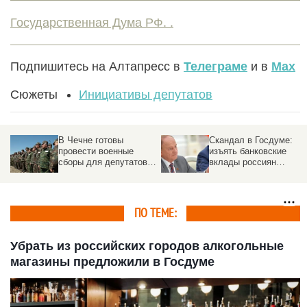
Государственная Дума РФ. .
Подпишитесь на Алтапресс в
Телеграме
и в
Max
Сюжеты
Инициативы депутатов
В Чечне готовы
Скандал в Госдуме:
провести военные
изъять банковские
сборы для депутатов
вклады россиян
Госдумы
предложил лидер
фракции. Реакция
ПО ТЕМЕ:
Убрать из российских городов алкогольные
магазины предложили в Госдуме