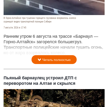
В Горно-Алтайске при тушении горящего грузовика взорвалось колесо
скриншот видео транспортной полиции Сибири
7 августа 2026 в 17:45
Ранним утром 6 августа на трассе «Барнаул —
Горно-Алтайск» загорелся большегруз.
Транспортные полицейские начали тушить огонь,
но от жара взорвалось колесо.
Читать полностью
Пьяный барнаулец устроил ДТП с
переворотом на Алтае и скрылся