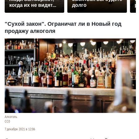
когда их не видят...
долго
р
"Сухой закон". Ограничат ли в Новый год
продажу алкоголя
Алкоголь.
CC0
7 декабря 2021 в 12:06