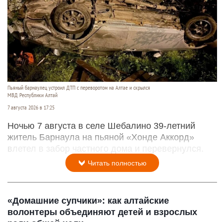
Пьяный барнаулец устроил ДТП с переворотом на Алтае и скрылся
МВД Республики Алтай
7 августа 2026 в 17:25
Ночью 7 августа в селе Шебалино 39-летний
житель Барнаула на пьяной «Хонде Аккорд»
влетел в забор частного дома и перевернулся.
Читать полностью
«Домашние супчики»: как алтайские
волонтеры объединяют детей и взрослых