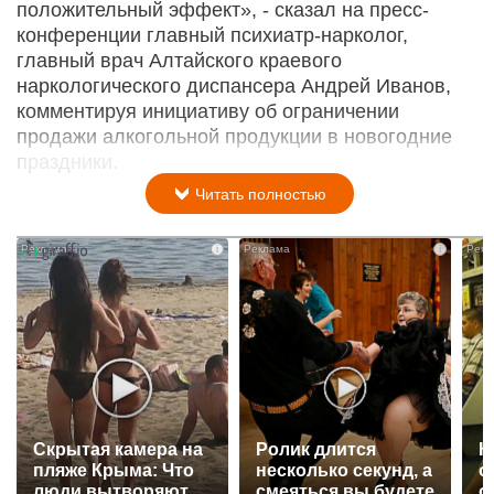
положительный эффект», - сказал на пресс-
конференции главный психиатр-нарколог,
главный врач Алтайского краевого
наркологического диспансера Андрей Иванов,
комментируя инициативу об ограничении
продажи алкогольной продукции в новогодние
праздники.
Читать полностью
i
i
Скрытая камера на
Ролик длится
К
пляже Крыма: Что
несколько секунд, а
о
люди вытворяют,
смеяться вы будете
о