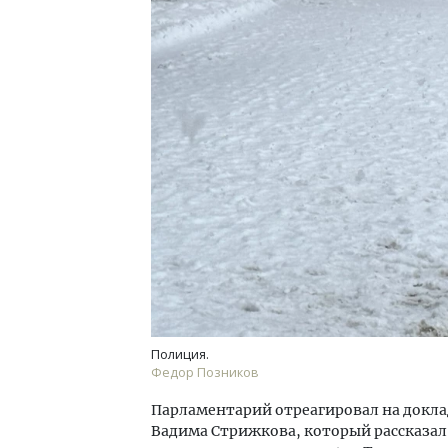
Архитектурный код начинается с
Смел
земли. Мощение крупноформатными
Ген
плитами становится новым
ЗИАС
стандартом благоустройства
трен
СТРОИТЕЛЬСТВО
СТР
Полиция.
Федор Позников
Парламентарий отреагировал на докла
Вадима Стрижкова, который рассказал,