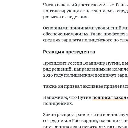
Число вакансий достигло 212 тыс. Реч
контактирующих с населением: сотру
розыска и следствия.
Основными причинами увольнений мини
обеспечением жилья. Глава профсоюз
средняя зарплата полицейского по стра
Реакция президента
Президент России Владимир Путин, вы
ряд решений, направленных на комплек
2026 году полицейским поднимут зарп
Также он призвал активнее привлекать
Напомним, что Путин
подписал закон
полицейских.
Закон распространяется на военнослу
сотрудников Росгвардии, имеющих сп
внутренних дел и некоторых госслужа