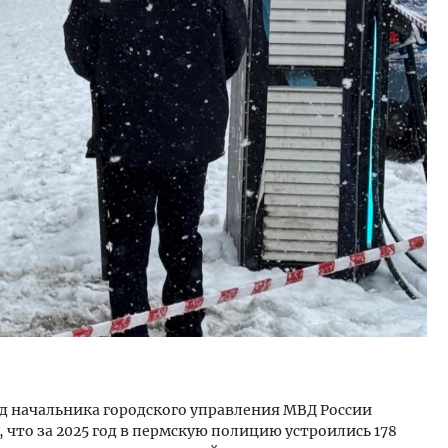
ость архитектурных идей.
Двухуровневые номера и в
еральный директор компании
Каким будет новый апарт
 — об эстетике городов,
«Белкур» в Белокурихе
дах в фасадах и развитии рынка
ОИТЕЛЬСТВО
ДОМА И КВАРТИРЫ
д начальника городского управления МВД России
 что за 2025 год в пермскую полицию устроились 178