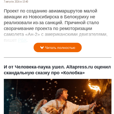
7 августа 2026 в 15:40
Проект по созданию авиамаршрутов малой
авиации из Новосибирска в Белокуриху не
реализовали из-за санкций. Причиной стало
сворачивание проекта по ремоторизации
самолета «Ан-2» с американскими двигателями,
пишет
РБК
.
Читать полностью
И от Человека-паука ушел. Altapress.ru оценил
скандальную сказку про «Колобка»