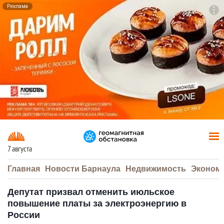
Реклама
To
F7
7 августа
Главная
Новости Барнаула
Недвижимость
Эконом
Депутат призвал отменить июльское
повышение платы за электроэнергию в
России