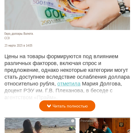
Евро, доллары. Валюта.
CC0
23 марта 2025 в 14:05
Цены на товары формируются под влиянием
различных факторов, включая спрос и
предложение, однако некоторые категории могут
стать доступнее вследствие ослабления доллара
относительно рубля,
отметила
Мария Долгова,
доцент РЭУ им. Г.В. Плеханова, в беседе с
агентством «Прайм».
Читать полностью
i