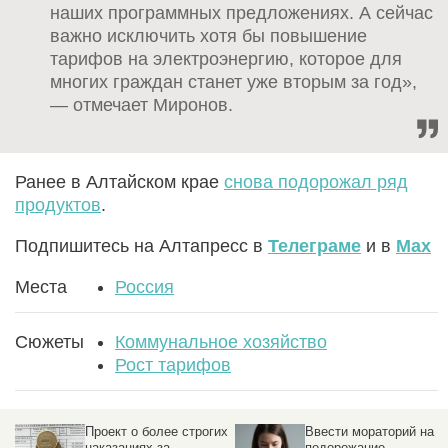
наших программных предложениях. А сейчас
важно исключить хотя бы повышение
тарифов на электроэнергию, которое для
многих граждан станет уже вторым за год»,
— отмечает Миронов.
Ранее в Алтайском крае
снова подорожал ряд
продуктов
.
Подпишитесь на Алтапресс в
Телеграме
и в
Max
Места
Россия
Сюжеты
Коммунальное хозяйство
Рост тарифов
их
Ввести мораторий на
Лукашенко перенес
подорожание
повышение тарифов за