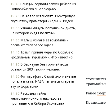
Санкции сорвали запуск рейсов из
15:40
Новосибирска в Белокуриху
На Алтае установят 39-метровую
15:20
скульптуру праматери «Кадын». Видео
Узнали минусы популярной диеты,
15:00
на которой сидят политики
Малыш уснул в автомобиле и
14:50
погиб от теплового удара
Трамп принял меры по борьбе с
14:40
«родильным туризмом». Что известно
В Барнауле без горячей воды
14:30
остаются 203 тысячи человек
Фотография с базой инопланетян
14:20
Уточняется
попала в сеть. NASA пыталась стереть
травмой и 
эту информацию
Раскрыли тайны
Ранее
смер
14:10
многомиллионного наследства
Подпишитес
пропавшего в Сибири Усольцева