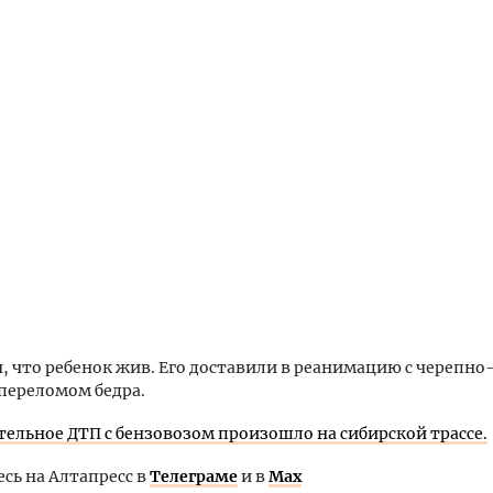
, что ребенок жив. Его доставили в реанимацию с черепн
переломом бедра.
тельное ДТП с бензовозом произошло на сибирской трассе.
ь на Алтапресс в
Телеграме
и в
Max