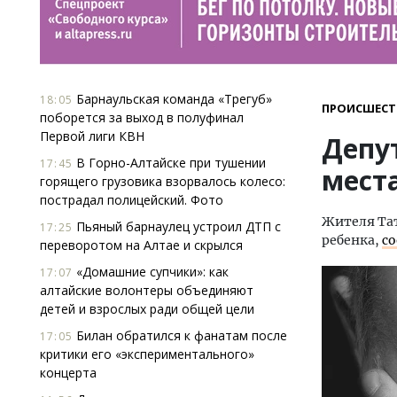
Барнаульская команда «Трегуб»
18:05
ПРОИСШЕСТ
поборется за выход в полуфинал
Первой лиги КВН
Депут
В Горно-Алтайске при тушении
17:45
мест
горящего грузовика взорвалось колесо:
пострадал полицейский. Фото
Жителя Тат
Пьяный барнаулец устроил ДТП с
17:25
ребенка,
с
переворотом на Алтае и скрылся
«Домашние супчики»: как
17:07
алтайские волонтеры объединяют
детей и взрослых ради общей цели
Билан обратился к фанатам после
17:05
критики его «экспериментального»
концерта