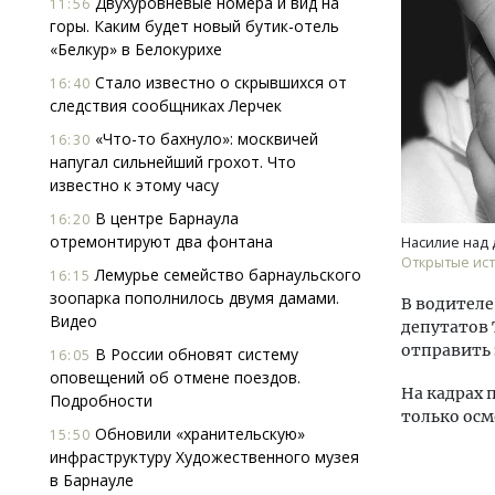
Двухуровневые номера и вид на
11:56
горы. Каким будет новый бутик-отель
«Белкур» в Белокурихе
Стало известно о скрывшихся от
16:40
следствия сообщниках Лерчек
«Что-то бахнуло»: москвичей
16:30
напугал сильнейший грохот. Что
известно к этому часу
Смел
Ген
В центре Барнаула
16:20
ЗИАС
отремонтируют два фонтана
Насилие над 
трен
Открытые ист
Лемурье семейство барнаульского
16:15
СТР
зоопарка пополнилось двумя дамами.
В водителе
Видео
депутатов 
отправить 
В России обновят систему
16:05
оповещений об отмене поездов.
На кадрах 
Подробности
только осм
Обновили «хранительскую»
15:50
инфраструктуру Художественного музея
в Барнауле