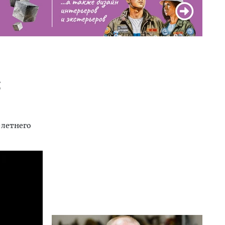
с
-летнего