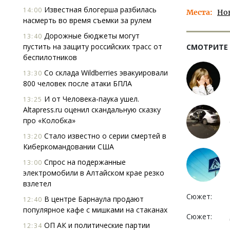
Известная блогерша разбилась
14:00
Места
Но
насмерть во время съемки за рулем
Дорожные бюджеты могут
13:40
пустить на защиту российских трасс от
СМОТРИТЕ
беспилотников
Со склада Wildberries эвакуировали
13:30
800 человек после атаки БПЛА
И от Человека-паука ушел.
13:25
Altapress.ru оценил скандальную сказку
про «Колобка»
Стало известно о серии смертей в
13:20
Киберкомандовании США
Спрос на подержанные
13:00
электромобили в Алтайском крае резко
взлетел
Сюжет:
В центре Барнаула продают
12:40
популярное кафе с мишками на стаканах
Сюжет:
ОП АК и политические партии
12:34