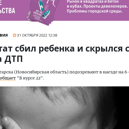
ВИЯ
31 ОКТЯБРЯ 2022
12:38
ат сбил ребенка и скрылся 
а ДТП
арска (Новосибирская область) подозревают в наезде на 6
ообщает
"В курсе 22".