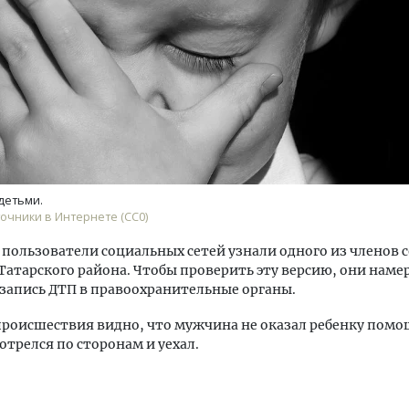
ость архитектурных идей.
Архитектурный код начин
еральный директор компании
земли. Мощение крупно
 — об эстетике городов,
плитами становится нов
детьми.
дах в фасадах и развитии рынка
стандартом благоустрой
очники в Интернете (СС0)
ОИТЕЛЬСТВО
СТРОИТЕЛЬСТВО
 пользователи социальных сетей узнали одного из членов 
Татарского района. Чтобы проверить эту версию, они нам
запись ДТП в правоохранительные органы.
происшествия видно, что мужчина не оказал ребенку помо
отрелся по сторонам и уехал.