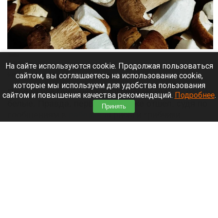
Грибы.
vk.ru/gribniki22rus
На сайте используются cookie. Продолжая пользоваться
сайтом, вы соглашаетесь на использование cookie,
6 августа 2026 в 13:20
которые мы используем для удобства пользования
Пробил час грибников в Алтайском крае — пошли
сайтом и повышения качества рекомендаций.
Подробнее
.
белые. Правда, первый слой уже отшел, судя по
Принять
сообщениям в
паблике
«Грибы и грибники
Алтайского края».
Читать полностью
Кишечная палочка забралась в бургеры
нескольких популярных сетей фастфуда