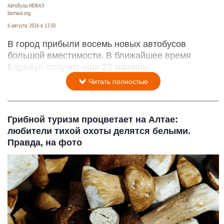
Автобусы НЕФАЗ
barnaul.org
6 августа 2026 в 13:50
В город прибыли восемь новых автобусов
большой вместимости. В ближайшее время
Барнаул получит еще 23 машины.
Читать полностью
Грибной туризм процветает на Алтае:
любители тихой охоты делятся белыми.
Правда, на фото