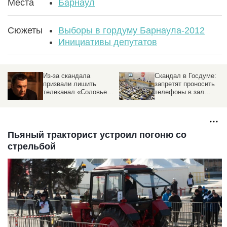
Места
Барнаул
Сюжеты
Выборы в гордуму Барнаула-2012
Инициативы депутатов
Скандал в Госдуме:
До 35 предложили
запретят проносить
увеличить число
телефоны в зал
отпускных дней в году.
ег
пленарных заседаний.
Обоснование
Реакция
Пьяный тракторист устроил погоню со
стрельбой