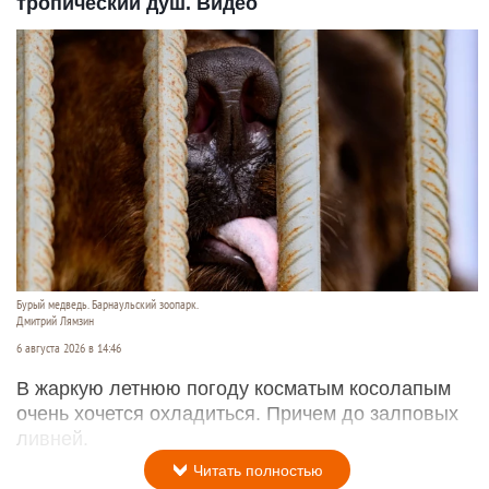
тропический душ. Видео
Бурый медведь. Барнаульский зоопарк.
Дмитрий Лямзин
6 августа 2026 в 14:46
В жаркую летнюю погоду косматым косолапым
очень хочется охладиться. Причем до залповых
ливней.
Читать полностью