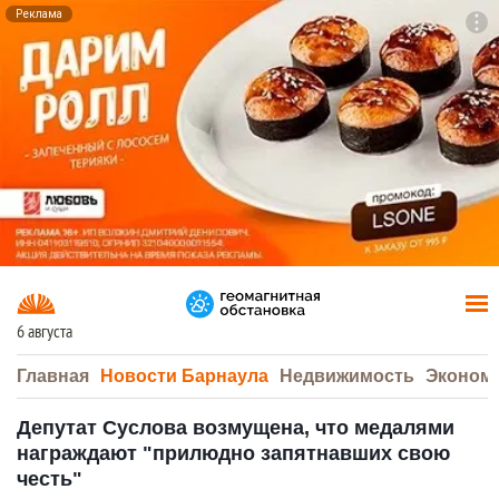
Реклама
To
F7
6 августа
Главная
Новости Барнаула
Недвижимость
Эконом
Депутат Суслова возмущена, что медалями
награждают "прилюдно запятнавших свою
честь"