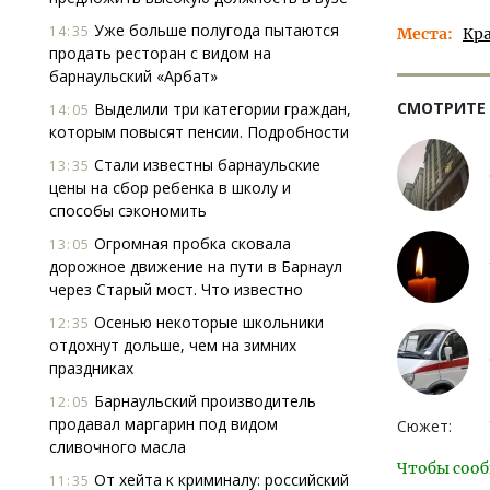
Уже больше полугода пытаются
14:35
Места
Кр
продать ресторан с видом на
барнаульский «Арбат»
СМОТРИТЕ
Выделили три категории граждан,
14:05
которым повысят пенсии. Подробности
Стали известны барнаульские
13:35
цены на сбор ребенка в школу и
способы сэкономить
Огромная пробка сковала
13:05
дорожное движение на пути в Барнаул
через Старый мост. Что известно
Осенью некоторые школьники
12:35
отдохнут дольше, чем на зимних
праздниках
Барнаульский производитель
12:05
продавал маргарин под видом
Сюжет:
сливочного масла
Чтобы сооб
От хейта к криминалу: российский
11:35