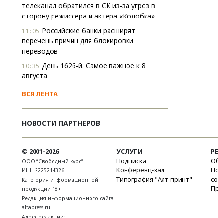
телеканал обратился в СК из-за угроз в
сторону режиссера и актера «Колобка»
Российские банки расширят
11:05
перечень причин для блокировки
переводов
День 1626-й. Самое важное к 8
10:35
августа
ВСЯ ЛЕНТА
НОВОСТИ ПАРТНЕРОВ
© 2001-2026
УСЛУГИ
Р
Подписка
Об
ООО “Свободный курс”
Конференц-зал
П
ИНН 2225214326
Типография "Алт-принт"
с
Категория информационной
П
продукции 18+
Редакция информационного сайта
altapress.ru
Адрес редакции: