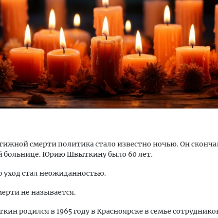
Двухуровневые номера и в
Каким будет новый бутик
«Белкур» в Белокурихе
ДОМА И КВАРТИРЫ
тижной смерти политика стало известно ночью. Он сконча
 больнице. Юрию Швыткину было 60 лет.
го уход стал неожиданностью.
ерти не называется.
ин родился в 1965 году в Красноярске в семье сотруднико