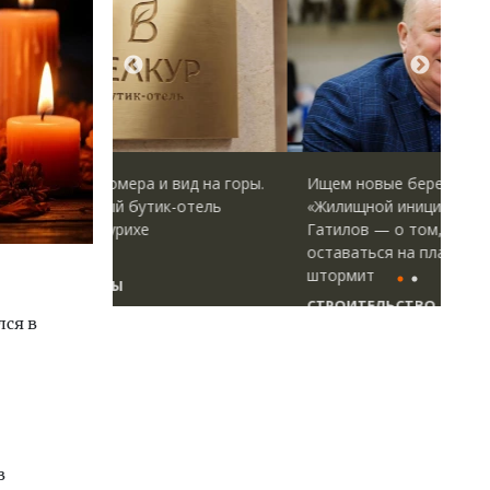
ид на горы.
Ищем новые берега. Гендиректор
Дву
-отель
«Жилищной инициативы» Юрий
Как
Гатилов — о том, как девелоперу
«Бе
оставаться на плаву, когда рынок
штормит
ДОМ
СТРОИТЕЛЬСТВО
лся в
в