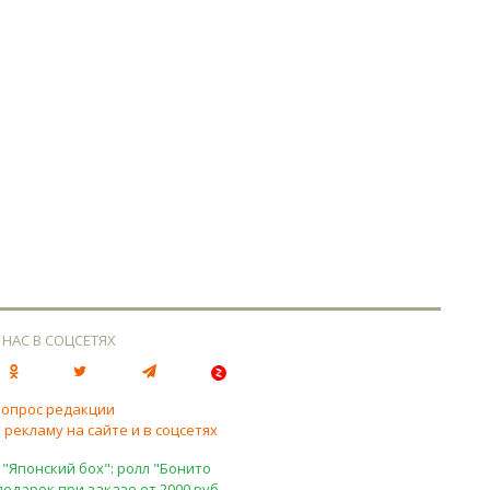
 НАС В СОЦСЕТЯХ
вопрос редакции
 рекламу на сайте и в соцсетях
 "Японский бох": ролл "Бонито
подарок при заказе от 2000 руб.