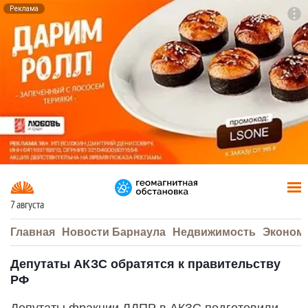
Реклама
To
F7
7 августа
Главная
Новости Барнаула
Недвижимость
Эконом
Депутаты АКЗС обратятся к правительству
РФ
Депутаты фракции ЛДПР в АКЗС подготовили