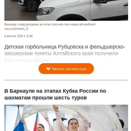
Больница и медучреждения на Алтае получили пять новых автомобилей
max.ru/tomenko_22
6 августа 2026 в 21:40
Детская горбольница Рубцовска и фельдшерско-
акушерские пункты Алтайского края получили
пять новых машин.
Читать полностью
В Барнауле на этапах Кубка России по
шахматам прошли шесть туров