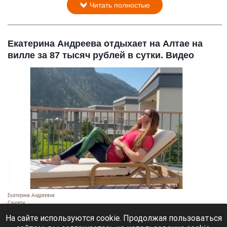
Читать полностью
Екатерина Андреева отдыхает на Алтае на
вилле за 87 тысяч рублей в сутки. Видео
Екатерина Андреевна
Соцсети
6 августа 2026 в 19:00
На сайте используются cookie. Продолжая пользоваться