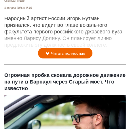
Скриншот видео
8 августа 2026 в 15:05
Народный артист России Игорь Бутман
признался, что видит во главе вокального
факультета первого российского джазового вуза
именно Ларису Долину. Он планирует лично
предложить эту должность своей коллеге.
Читать полностью
Огромная пробка сковала дорожное движение
на пути в Барнаул через Старый мост. Что
известно