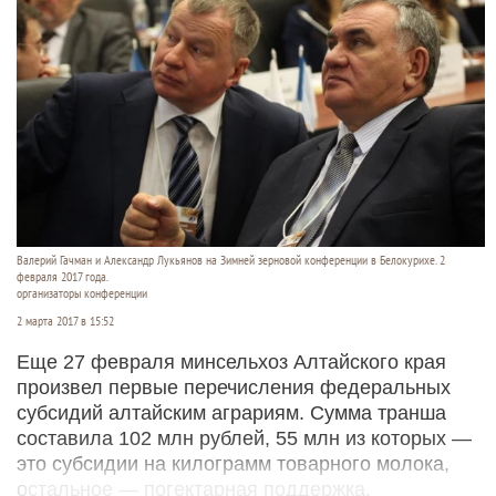
Валерий Гачман и Александр Лукьянов на Зимней зерновой конференции в Белокурихе. 2
февраля 2017 года.
организаторы конференции
2 марта 2017 в 15:52
Еще 27 февраля минсельхоз Алтайского края
произвел первые перечисления федеральных
субсидий алтайским аграриям. Сумма транша
составила 102 млн рублей, 55 млн из которых —
это субсидии на килограмм товарного молока,
остальное — погектарная поддержка.