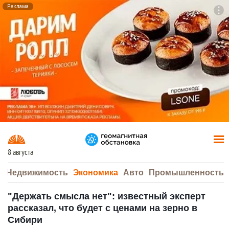
Реклама
To
F7
8 августа
а
Недвижимость
Экономика
Авто
Промышленность
"Держать смысла нет": известный эксперт
рассказал, что будет с ценами на зерно в
Сибири