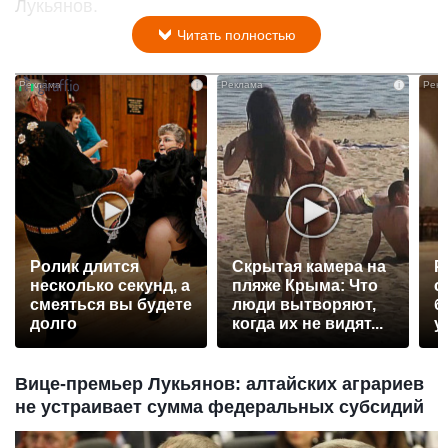
Лукьянов.
Читать полностью
i
i
Ролик длится
Скрытая камера на
Р
несколько секунд, а
пляже Крыма: Что
с
смеяться вы будете
люди вытворяют,
б
долго
когда их не видят...
у
Вице-премьер Лукьянов: алтайских аграриев
не устраивает сумма федеральных субсидий