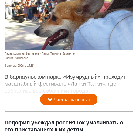
Парад корги на фестивале «Лапки Тапки» в Барнауле.
Лариса Васильева
8 августа 2026 в 15:35
В барнаульском парке «Изумрудный» проходит
масштабный фестиваль «Лапки Тапки», где
собрались все собачники города.
Читать полностью
Педофил убеждал россиянок умалчивать о
его приставаниях к их детям