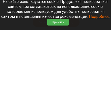
8 августа 2026 в 12:35
На сайте используются cookie. Продолжая пользоваться
сайтом, вы соглашаетесь на использование cookie,
В новом учебном году школьники отгуляют
которые мы используем для удобства пользования
осенью целых 12 дней.
сайтом и повышения качества рекомендаций.
Подробнее
.
Читать полностью
Принять
От хейта к криминалу: российский телеканал
обратился в СК из-за угроз в сторону
режиссера и актера «Колобка»