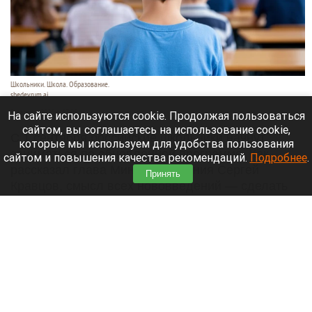
Школьники. Школа. Образование.
shedevrum.ai
8 августа 2026 в 17:05
На сайте используются cookie. Продолжая пользоваться
сайтом, вы соглашаетесь на использование cookie,
С 1 сентября российские школьники начнут
которые мы используем для удобства пользования
заниматься по обновленной программе. Как
сайтом и повышения качества рекомендаций.
Подробнее
.
рассказал глава Минпросвещения Сергей
Принять
Кравцов, смысл всех нововведений — сделать
образовательное пространство страны по-
настоящему единым.
Читать полностью
Парад корги, шпицы в коляске и бесстрашный
кролик: как проходит фестиваль «Лапки-