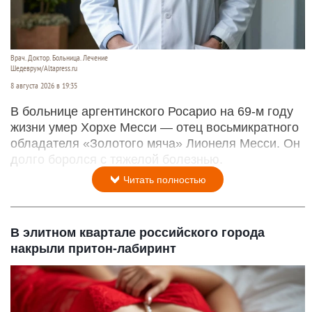
Врач. Доктор. Больница. Лечение
Шедеврум/Altapress.ru
8 августа 2026 в 19:35
В больнице аргентинского Росарио на 69-м году
жизни умер Хорхе Месси — отец восьмикратного
обладателя «Золотого мяча» Лионеля Месси. Он
долго боролся с тяжелой болезнью.
Читать полностью
В элитном квартале российского города
накрыли притон-лабиринт