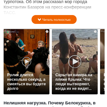
турпотока. Об этом рассказал мэр города
Константин Базаров на пресс-конференции
ТАСС.
Читать полностью
i
i
Ролик длится
Скрытая камера на
Р
несколько секунд, а
пляже Крыма: Что
с
смеяться вы будете
люди вытворяют,
б
долго
когда их не видят...
у
Нелишняя нагрузка. Почему Белокуриха, в