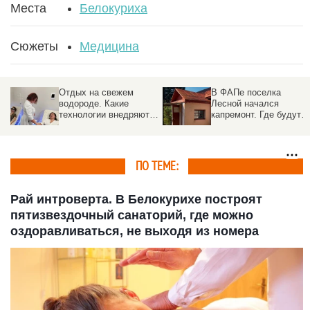
Места
Белокуриха
Сюжеты
Медицина
Отдых на свежем
В ФАПе поселка
водороде. Какие
Лесной начался
технологии внедряют в
капремонт. Где будут
санаториях Белокурихи
принимать врачи
ПО ТЕМЕ:
Рай интроверта. В Белокурихе построят
пятизвездочный санаторий, где можно
оздоравливаться, не выходя из номера