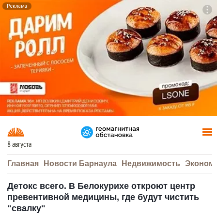
Реклама
To
F7
8 августа
Главная
Новости Барнаула
Недвижимость
Эконом
Детокс всего. В Белокурихе откроют центр
превентивной медицины, где будут чистить
"свалку"