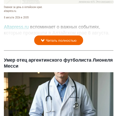
Главное за день в Алтайском крае.
altapress.ru.
8 августа 2026 в 20:05
Altapress.ru
вспоминает о важных событиях,
которые произошли в Алтайском крае 8 августа.
Читать полностью
Умер отец аргентинского футболиста Лионеля
Месси