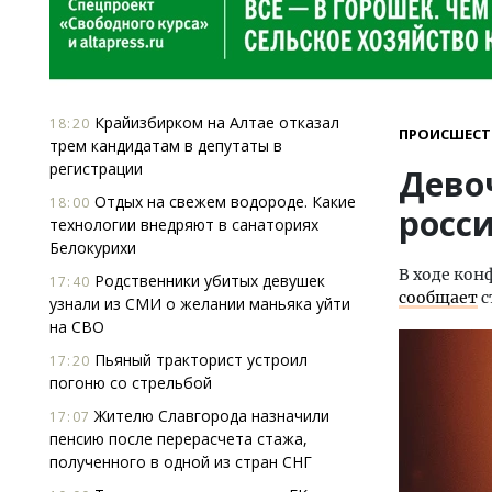
Крайизбирком на Алтае отказал
18:20
ПРОИСШЕСТ
трем кандидатам в депутаты в
регистрации
Девоч
Отдых на свежем водороде. Какие
18:00
росс
технологии внедряют в санаториях
Белокурихи
В ходе кон
Родственники убитых девушек
17:40
сообщает
с
узнали из СМИ о желании маньяка уйти
на СВО
Пьяный тракторист устроил
17:20
погоню со стрельбой
Жителю Славгорода назначили
17:07
пенсию после перерасчета стажа,
полученного в одной из стран СНГ