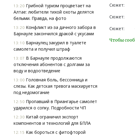
Сюжет:
Грибной туризм процветает на
13:20
Алтае: любители тихой охоты делятся
Сюжет:
белыми. Правда, на фото
Конфликт из-за дачного забора в
13:20
Сюжет:
Барнауле закончился дракой с укусами
Чтобы сооб
Барнаулец закурил в туалете
13:10
самолета и получил штраф
В Барнауле продолжаются
13:07
отключения абонентов с долгами за
воду и водоотведение
Головная боль, бессонница и
13:00
слезы. Как детская тревога маскируется
под недомогание
Пропавший в Приангарье самолет
12:50
ударился о сопку. Подробности ЧП
Китай ограничил экспорт
12:30
компонентов и технологий для БПЛА
Как бороться с фитофторой
12:15