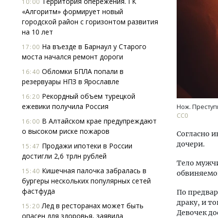
Территория опережения. ГК
10:00
«Алгоритм» формирует новый
городской район с горизонтом развития
на 10 лет
На въезде в Барнаул у Старого
17:00
моста начался ремонт дороги
Обломки БПЛА попали в
16:40
резервуары НПЗ в Ярославле
Двухуровневые номера и вид на горы.
Смел
Каким будет новый апарт-отель
Ген
Рекордный объем турецкой
16:20
«Белкур» в Белокурихе
ЗИАС
ежевики получила Россия
Нож. Преступ
трен
CC0
В Алтайском крае предупреждают
16:00
ДОМА И КВАРТИРЫ
СТР
о высоком риске пожаров
Согласно и
дочери.
Продажи ипотеки в России
15:47
достигли 2,6 трлн рублей
Тело мужчи
Кишечная палочка забралась в
15:40
обвиняемой
бургеры нескольких популярных сетей
фастфуда
По предвар
драку, и т
Лед в ресторанах может быть
15:20
Девочек до
опасен для здоровья, заявила