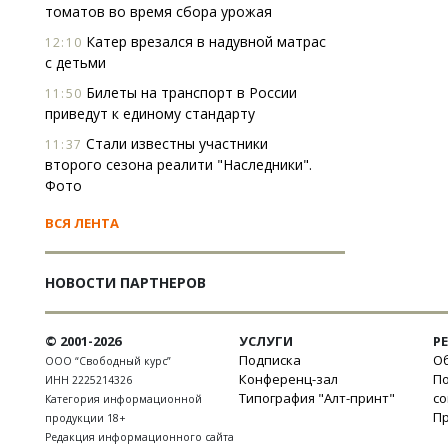
томатов во время сбора урожая
Катер врезался в надувной матрас
12:10
с детьми
Билеты на транспорт в России
11:50
приведут к единому стандарту
Стали известны участники
11:37
второго сезона реалити "Наследники".
Фото
ВСЯ ЛЕНТА
НОВОСТИ ПАРТНЕРОВ
© 2001-2026
УСЛУГИ
Р
Подписка
Об
ООО “Свободный курс”
Конференц-зал
П
ИНН 2225214326
Типография "Алт-принт"
с
Категория информационной
П
продукции 18+
Редакция информационного сайта