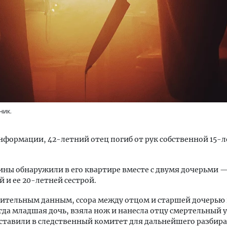
ость архитектурных идей.
Архитектурный код начин
еральный директор компании
земли. Мощение крупно
 — об эстетике городов,
плитами становится нов
ник.
дах в фасадах и развитии рынка
стандартом благоустрой
ОИТЕЛЬСТВО
СТРОИТЕЛЬСТВО
нформации, 42-летний отец погиб от рук собственной 15-
ны обнаружили в его квартире вместе с двумя дочерьми 
 и ее 20-летней сестрой.
ительным данным, ссора между отцом и старшей дочерью
огда младшая дочь, взяла нож и нанесла отцу смертельный у
ставили в следственный комитет для дальнейшего разбира