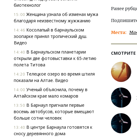
биотехнолог
Ранее рубц
Женщина узнала об изменах мужа
15:00
благодаря неизвестному жужжанию
Подпишитес
Косолапый в барнаульском
14:46
Места
Мо
зоопарке принял тропический душ.
Видео
В Барнаульском планетарии
14:40
СМОТРИТЕ
открыли две фотовыставки к 65-летию
полета Титова
Телецкое озеро во время штиля
14:20
показали на Алтае. Видео
Ученый объяснила, почему в
14:00
Алтайском крае мало комаров
В Барнаул пригнали первые
13:50
восемь автобусов, которые вмещают
больше сотни человек
В центре Барнаула готовятся к
13:40
сносу деревянного дома