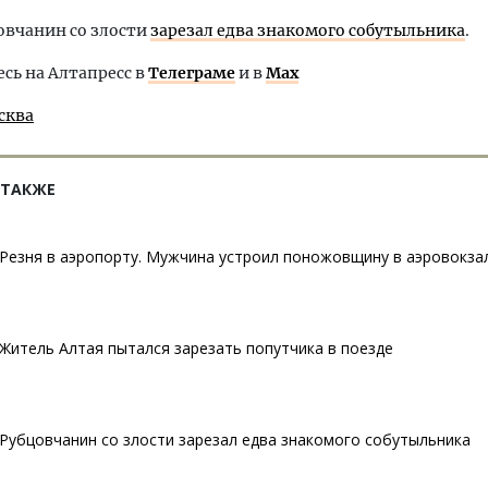
овчанин со злости
зарезал едва знакомого собутыльника
.
ь на Алтапресс в
Телеграме
и в
Max
сква
 ТАКЖЕ
Резня в аэропорту. Мужчина устроил поножовщину в аэровокза
Житель Алтая пытался зарезать попутчика в поезде
Рубцовчанин со злости зарезал едва знакомого собутыльника