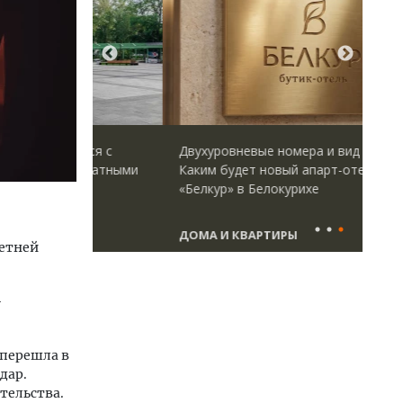
ается с
Двухуровневые номера и вид на горы.
Сме
форматными
Каким будет новый апарт-отель
Ген
ым
«Белкур» в Белокурихе
ЗИА
ства
тре
ДОМА И КВАРТИРЫ
СТ
летней
—
 перешла в
дар.
тельства.