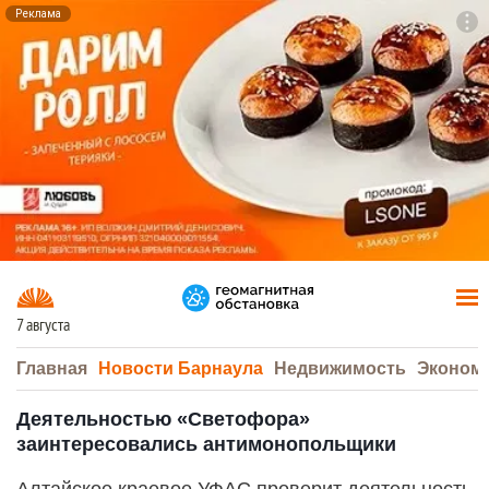
Реклама
To
F7
7 августа
Главная
Новости Барнаула
Недвижимость
Эконом
Деятельностью «Светофора»
заинтересовались антимонопольщики
Алтайское краевое УФАС проверит деятельность