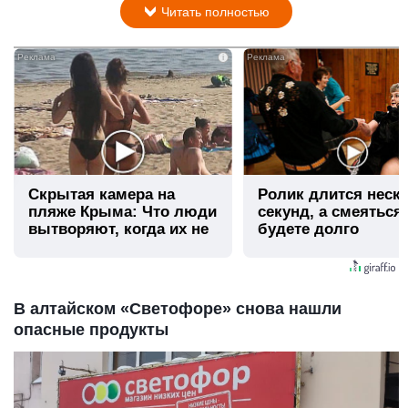
Читать полностью
i
Скрытая камера на
Ролик длится неск
пляже Крыма: Что люди
секунд, а смеяться
вытворяют, когда их не
будете долго
видят...
В алтайском «Светофоре» снова нашли
опасные продукты