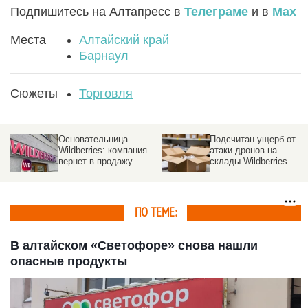
Подпишитесь на Алтапресс в
Телеграме
и в
Max
Места
Алтайский край
Барнаул
Сюжеты
Торговля
Основательница
Подсчитан ущерб от
Wildberries: компания
атаки дронов на
вернет в продажу
склады Wildberries
товары со склада в
Котовске
ПО ТЕМЕ:
В алтайском «Светофоре» снова нашли
опасные продукты