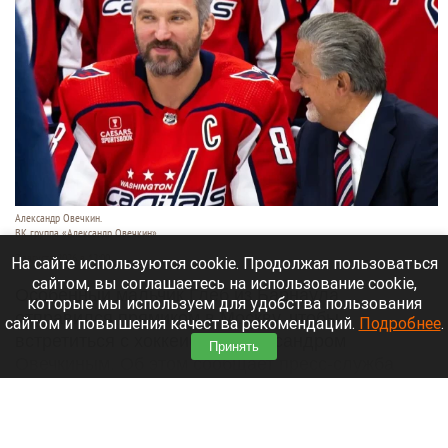
Александр Овечкин.
ВК группа «Александр Овечкин»
7 августа 2026 в 12:00
На сайте используются cookie. Продолжая пользоваться
сайтом, вы соглашаетесь на использование cookie,
Особенный мальчик Глеб из Барнаула
которые мы используем для удобства пользования
отправился прямиком в Москву, чтобы
сайтом и повышения качества рекомендаций.
Подробнее
.
встретиться с хоккеистом Александром
Принять
Овечкиным. Об этом сообщает пресс-служба
проекта «
Михутка
».
Читать полностью