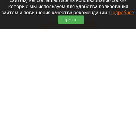
сайтом, вы соглашаетесь на использование cookie,
Жители микрорайонов Родники и Снегири
которые мы используем для удобства пользования
обеспокоены планами возможной ликвидации
сайтом и повышения качества рекомендаций.
Подробнее
.
озера Спартак.
Принять
Читать полностью
В Барнауле застройщик уничтожил
многолетние деревья. Фото