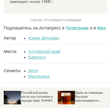
имеющих полис ОМС.
Подпишитесь на Алтапресс в
Телеграме
и в
Max
Автор
Юлия Дильман
Места
Алтайский край
Барнаул
Сюжеты
Дети
Медицина
Идем на снижение.
«Начало
Высокая
удивительного пути».
N
заболеваемость
Ректор АГМУ – о
алкоголизмом в
приемной кампании,
Алтайском крае
новых решениях и