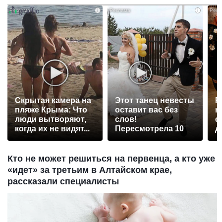
i
i
Скрытая камера на
Этот танец невесты
Р
пляже Крыма: Что
оставит вас без
н
люди вытворяют,
слов!
с
когда их не видят...
Пересмотрела 10
д
раз
Кто не может решиться на первенца, а кто уже
«идет» за третьим в Алтайском крае,
рассказали специалисты