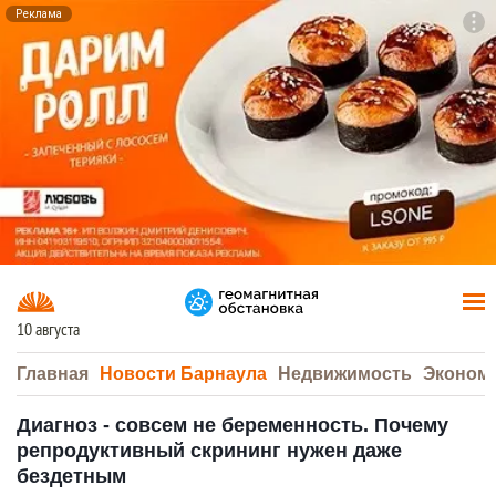
Реклама
To
F7
10 августа
Главная
Новости Барнаула
Недвижимость
Эконом
Диагноз - совсем не беременность. Почему
репродуктивный скрининг нужен даже
бездетным