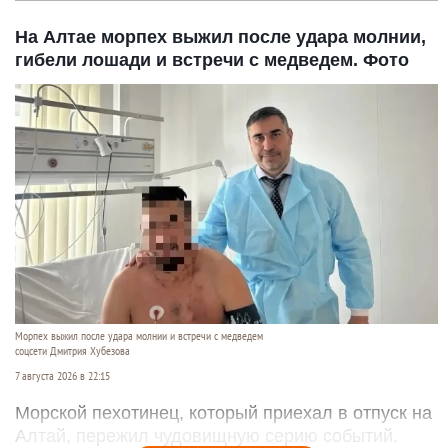
На Алтае морпех выжил после удара молнии,
гибели лошади и встречи с медведем. Фото
Морпех выжил после удара молнии и встречи с медведем
соцсети Дмитрия Хубезова
7 августа 2026 в 22:15
Морской пехотинец, который приехал в отпуск на
Алтай, пережил чудовищную серию событий.