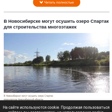
Читать полностью
В Новосибирске могут осушить озеро Спартак
для строительства многоэтажек
В Новосибирске могут осушить озеро Спартак
прокуратура Новосибирской области
7 августа 2026 в 20:15
На сайте используются cookie. Продолжая пользоваться