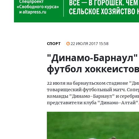
СПОРТ
22 ИЮЛЯ 2017
15:58
"Динамо-Барнаул"
футбол хоккеисто
22 июля на барнаульском стадионе "Ди
товарищеский футбольный матч. Сопе
команды "Динамо-Барнаул" и серебрян
представители клуба "Динамо-Алтай"