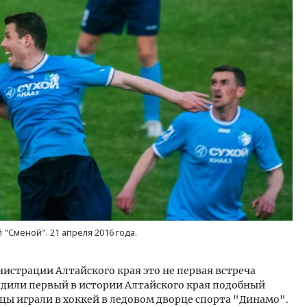
ость архитектурных идей.
Двухуровневые номера и в
еральный директор компании
Каким будет новый апарт
 — об эстетике городов,
«Белкур» в Белокурихе
дах в фасадах и развитии рынка
ОИТЕЛЬСТВО
ДОМА И КВАРТИРЫ
"Сменой". 21 апреля 2016 года.
истрации Алтайского края это не первая встреча
одили первый в истории Алтайского края подобный
цы играли в хоккей в ледовом дворце спорта "Динамо".