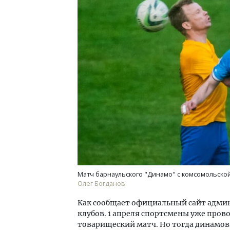
Смел
Ген
ЗИАС
трен
СТР
Матч барнаульского "Динамо" с комсомольской 
Олег Богданов
Как сообщает официальный сайт админ
клубов. 1 апреля спортсмены уже пров
товарищеский матч. Но тогда динамов