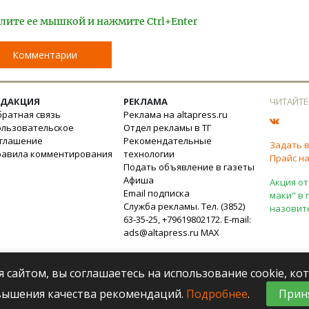
лите ее мышкой и нажмите Ctrl+Enter
Комментарии
ЕДАКЦИЯ
РЕКЛАМА
ЧИТАЙТЕ
ратная связь
Реклама на altapress.ru
ользовательское
Отдел рекламы в ТГ
оглашение
Рекомендательные
Задать 
равила комментирования
технологии
Прайс на
Подать объявление в газеты
Афиша
Акция от
Email подписка
маки" в 
Служба рекламы. Тел. (3852)
назовит
63-35-25, +79619802172. E-mail:
ads@altapress.ru
MAX
я сайтом, вы соглашаетесь на использование cookie, к
вышения качества рекомендаций.
Подробнее
.
Прин