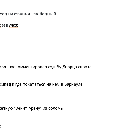
Вход на стадион свободный.
е
и в
Max
Щукин прокомментировал судьбу Дворца спорта
ипед и где покататься на нем в Барнауле
етную "Зенит-Арену" из соломы
!