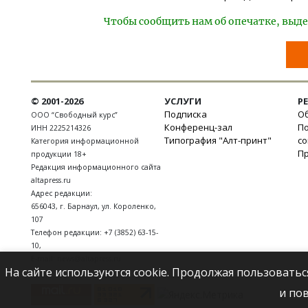
Чтобы сообщить нам об опечатке, выде
© 2001-2026
УСЛУГИ
Р
Подписка
Об
ООО “Свободный курс”
Конференц-зал
П
ИНН 2225214326
Типография "Алт-принт"
с
Категория информационной
П
продукции 18+
Редакция информационного сайта
altapress.ru
Адрес редакции:
656043
,
г. Барнаул
,
ул. Короленко,
107
Телефон редакции:
+7 (3852) 63-15-
10
,
E-mail:
news@altapress.ru
На сайте используются cookie. Продолжая пользоватьс
и по