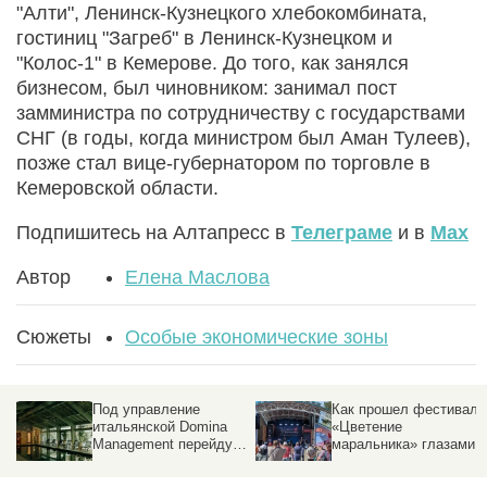
"Алти", Ленинск-Кузнецкого хлебокомбината,
гостиниц "Загреб" в Ленинск-Кузнецком и
"Колос-1" в Кемерове. До того, как занялся
бизнесом, был чиновником: занимал пост
замминистра по сотрудничеству с государствами
СНГ (в годы, когда министром был Аман Тулеев),
позже стал вице-губернатором по торговле в
Кемеровской области.
Подпишитесь на Алтапресс в
Телеграме
и в
Max
Автор
Елена Маслова
Сюжеты
Особые экономические зоны
Под управление
Как прошел фестиваль
итальянской Domina
«Цветение
Management перейдут
маральника» глазами
три отеля в Алтайском
корреспондента
крае
altapress.ru