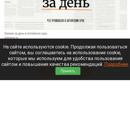
Главное за день в Алтайском крае.
altapress.ru.
3 августа 2026 в 23:55
На сайте используются cookie. Продолжая пользоваться
сайтом, вы соглашаетесь на использование cookie,
Altapress.ru
вспоминает о важных событиях,
которые мы используем для удобства пользования
которые произошли в Алтайском крае 3 августа.
сайтом и повышения качества рекомендаций.
Подробнее
.
Читать полностью
Принять
Алтайский край занял 77 место в рейтинге по
качеству дорог