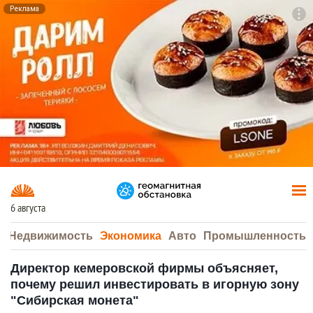
Реклама
To
F7
6 августа
а
Недвижимость
Экономика
Авто
Промышленность
Директор кемеровской фирмы объясняет,
почему решил инвестировать в игорную зону
"Сибирская монета"