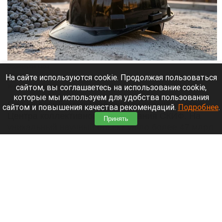
Строительная каска
Нейросети
На сайте используются cookie. Продолжая пользоваться
сайтом, вы соглашаетесь на использование cookie,
10 августа 2026 в 13:20
которые мы используем для удобства пользования
Под Новосибирском завершили строительство
сайтом и повышения качества рекомендаций.
Подробнее
.
Центра коллективного пользования СКИФ. На
Принять
уникальный научный объект ушло более 47 млрд
рублей и четыре года работы, сообщает
e1.ru
.
Читать полностью
Грибники Алтайского края собирают
«ассорти» из белых и лисичек