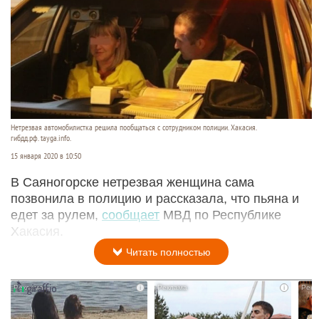
Нетрезвая автомобилистка решила пообщаться с сотрудником полиции. Хакасия.
гибдд.рф. tayga.info.
15 января 2020 в 10:50
В Саяногорске нетрезвая женщина сама
позвонила в полицию и рассказала, что пьяна и
едет за рулем,
сообщает
МВД по Республике
Хакасия.
Читать полностью
i
i