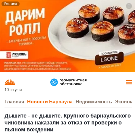
Реклама
To
F7
10 августа
Главная
Новости Барнаула
Недвижимость
Эконом
Дышите - не дышите. Крупного барнаульского
чиновника наказали за отказ от проверки о
пьяном вождении