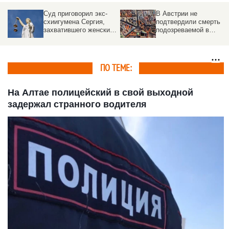
Суд приговорил экс-
В Австрии не
схиигумена Сергия,
подтвердили смерть
захватившего женский
подозреваемой в
монастырь, к семи
убийстве Дарьи
годам за разжигание
Дугиной
ненависти
ПО ТЕМЕ:
На Алтае полицейский в свой выходной
задержал странного водителя