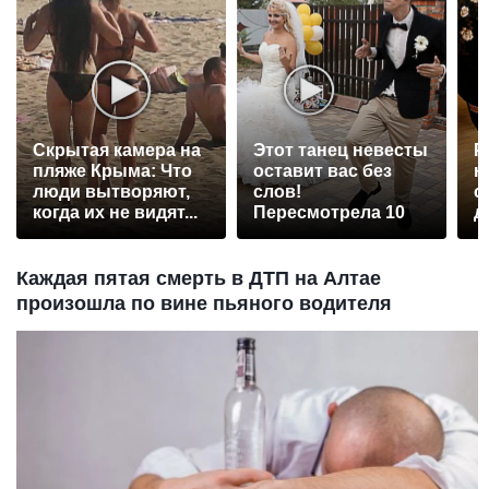
Скрытая камера на
Этот танец невесты
Р
пляже Крыма: Что
оставит вас без
н
люди вытворяют,
слов!
с
когда их не видят...
Пересмотрела 10
д
раз
Каждая пятая смерть в ДТП на Алтае
произошла по вине пьяного водителя