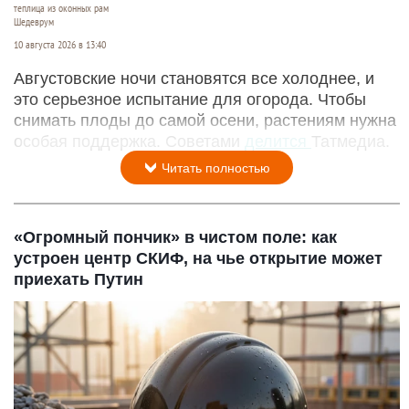
теплица из оконных рам
Шедеврум
10 августа 2026 в 13:40
Августовские ночи становятся все холоднее, и
это серьезное испытание для огорода. Чтобы
снимать плоды до самой осени, растениям нужна
особая поддержка. Советами
делится
Татмедиа.
Читать полностью
«Огромный пончик» в чистом поле: как
устроен центр СКИФ, на чье открытие может
приехать Путин