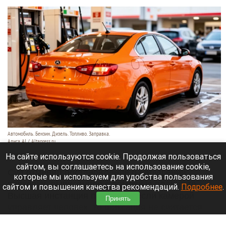
Автомобиль. Бензин. Дизель. Топливо. Заправка.
Алиса AI / Altapress.ru
29 июля 2026 в 22:40
На сайте используются cookie. Продолжая пользоваться
сайтом, вы соглашаетесь на использование cookie,
Суд отменил постановление о нарушении
которые мы используем для удобства пользования
парковки, выписанное с помощью планшета.
сайтом и повышения качества рекомендаций.
Подробнее
.
Высшая инстанция пояснила: если камерой
Принять
управляет человек, то фиксация не считается
автоматической.