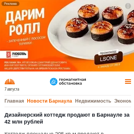
Реклама
To
F7
7 августа
Главная
Новости Барнаула
Недвижимость
Эконом
Дизайнерский коттедж продают в Барнауле за
42 млн рублей
Коттедж площадью 205 кв.м продают в