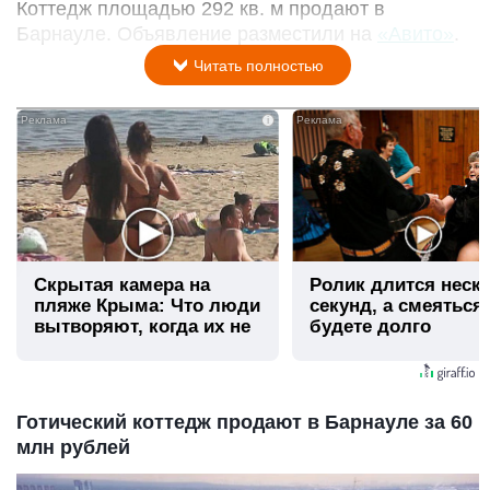
Коттедж площадью 292 кв. м продают в
Барнауле. Объявление разместили на
«Авито»
.
Читать полностью
i
Скрытая камера на
Ролик длится неск
пляже Крыма: Что люди
секунд, а смеяться
вытворяют, когда их не
будете долго
видят...
Готический коттедж продают в Барнауле за 60
млн рублей