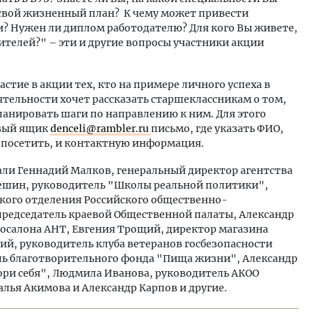
 свой жизненный план? К чему может привести
и? Нужен ли диплом работодателю? Для кого Вы живете,
ителей?" – эти и другие вопросы участники акции
тие в акции тех, кто на примере личного успеха в
ятельности хочет рассказать старшеклассникам о том,
ланировать шаги по направлению к ним. Для этого
овый ящик
denceli
@rambler.ru
письмо, где указать ФИО,
 посетить, и контактную информация.
дали Геннадий Малков, генеральный директор агентства
шин, руководитель "Школы реальной политики",
кого отделения Российского общественно-
 председатель краевой Общественной палаты, Александр
осалона АНТ, Евгения Трощий, директор магазина
ий, руководитель клуба ветеранов госбезопасности
ль благотворительного фонда "Пища жизни", Александр
ори себя", Людмила Иванова, руководитель АКОО
лья Акимова и Александр Карпов и другие.