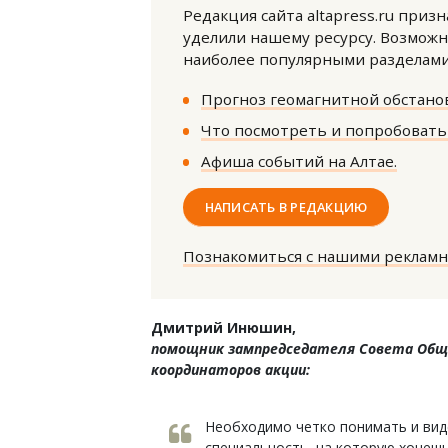
Редакция сайта altapress.ru приз
уделили нашему ресурсу. Возможн
наиболее популярными разделами 
Прогноз геомагнитной обстанов
Что посмотреть и попробовать 
Афиша событий на Алтае.
Тиха
ИЖС 
НАПИСАТЬ В РЕДАКЦИЮ
не о
Познакомиться с нашими реклам
СТР
Дмитрий Инюшин,
помощник зампредседателя Совета Обще
координаторов акции:
Необходимо четко понимать и виде
специальность, на которую хочешь