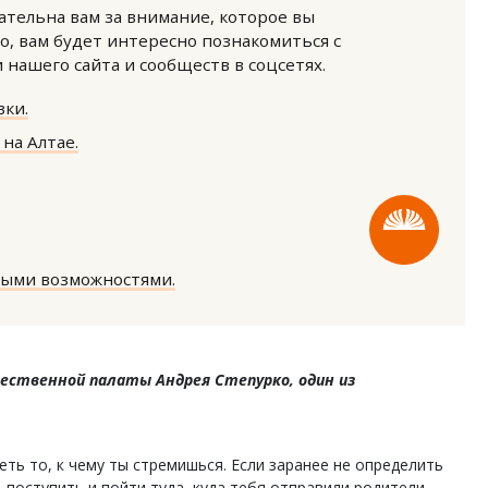
нательна вам за внимание, которое вы
о, вам будет интересно познакомиться с
нашего сайта и сообществ в соцсетях.
ки.
на Алтае.
я гавань для инвестиций. Рынок
Тренд-2026: почему бамб
Алтайского края замедлился, но
панели меняют правила 
становился
ными возможностями.
ОИТЕЛЬСТВО
ПОТРЕБИТЕЛЬ
ственной палаты Андрея Степурко, один из
ть то, к чему ты стремишься. Если заранее не определить
 поступить и пойти туда, куда тебя отправили родители