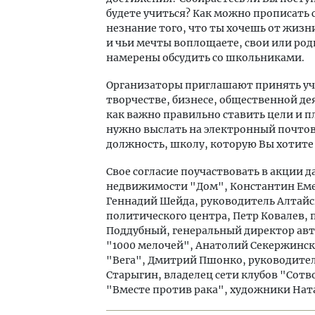
будете учиться? Как можно прописать
незнание того, что ты хочешь от жизн
и чьи мечты воплощаете, свои или род
намерены обсудить со школьниками.
Организаторы приглашают принять учас
творчестве, бизнесе, общественной де
как важно правильно ставить цели и п
нужно
выслать на электронный почт
должность, школу, которую Вы хотите
Свое согласие поучаствовать в акции 
недвижимости "Дом", Константин Еме
Геннадий Шейда, руководитель Алтайс
политического центра, Петр Ковалев,
Поддубный, генеральный директор авт
"1000 мелочей", Анатолий Секержинск
"Вега", Дмитрий Пшонко, руководите
Старыгин, владелец сети клубов "Сотв
"Вместе против рака", художники Ната