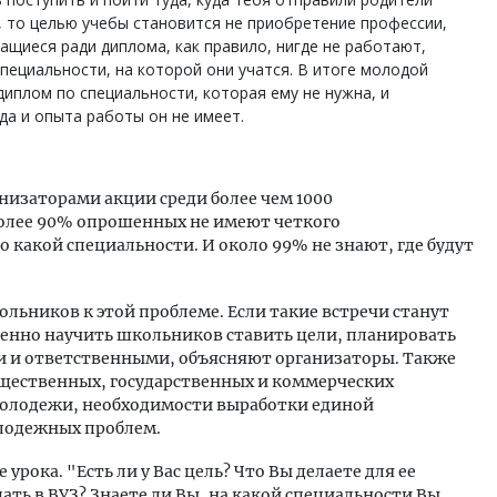
, то целью учебы становится не приобретение профессии,
чащиеся ради диплома, как правило, нигде не работают,
специальности, на которой они учатся. В итоге молодой
диплом по специальности, которая ему не нужна, и
да и опыта работы он не имеет.
низаторами акции среди более чем 1000
более 90% опрошенных не имеют четкого
о какой специальности. И около 99% не знают, где будут
льников к этой проблеме. Если такие встречи станут
енно научить школьников ставить цели, планировать
и и ответственными, объясняют организаторы. Также
щественных, государственных и коммерческих
молодежи, необходимости выработки единой
лодежных проблем.
рока. "Есть ли у Вас цель? Что Вы делаете для ее
ать в ВУЗ? Знаете ли Вы, на какой специальности Вы