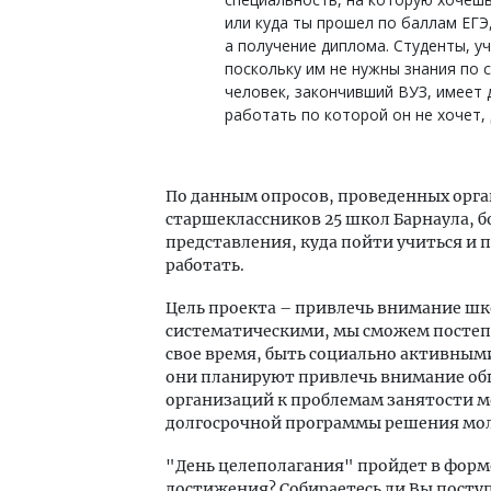
или куда ты прошел по баллам ЕГЭ
а получение диплома. Студенты, у
поскольку им не нужны знания по 
человек, закончивший ВУЗ, имеет 
работать по которой он не хочет, 
По данным опросов, проведенных орга
старшеклассников 25 школ Барнаула, 
представления, куда пойти учиться и п
работать.
Цель проекта – привлечь внимание шко
систематическими, мы сможем постеп
свое время, быть социально активным
они планируют привлечь внимание об
организаций к проблемам занятости 
долгосрочной программы решения мо
"День целеполагания" пройдет в форме у
достижения? Собираетесь ли Вы поступ