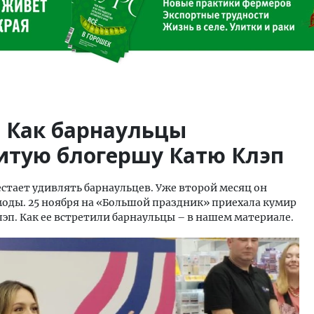
 Как барнаульцы
итую блогершу Катю Клэп
естает удивлять барнаульцев. Уже второй месяц он
моды. 25 ноября на «Большой праздник» приехала кумир
эп. Как ее встретили барнаульцы – в нашем материале.