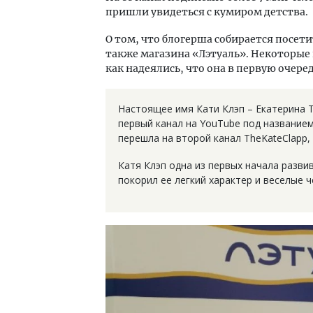
пришли увидеться с кумиром детства.
О том, что блогерша собирается посетит
также магазина «Лэтуаль». Некоторые
как надеялись, что она в первую очере
Настоящее имя Кати Клэп – Екатерина Т
первый канал на YouTube под названием 
перешла на второй канал TheKateClapp,
Катя Клэп одна из первых начала разви
покорил ее легкий характер и веселые 