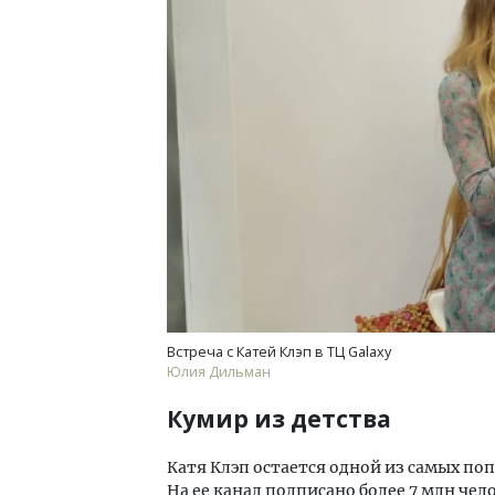
Встреча с Катей Клэп в ТЦ Galaxy
Юлия Дильман
Кумир из детства
Катя Клэп остается одной из самых по
На ее канал подписано более 7 млн чел