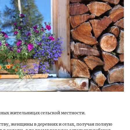
тектурный код начинается с
Смелость архитектурных 
ли. Мощение крупноформатными
Генеральный директор к
тами становится новым
ЗИАС — об эстетике горо
ндартом благоустройства
трендах в фасадах и разв
ОИТЕЛЬСТВО
СТРОИТЕЛЬСТВО
нных жительницах сельской местности.
тву, женщины в деревнях и селах, получая полную