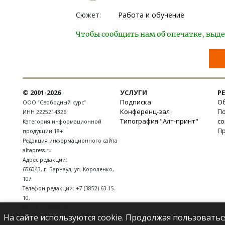
Сюжет:
Работа и обучение
Чтобы сообщить нам об опечатке, выде
© 2001-2026
УСЛУГИ
Р
Подписка
Об
ООО “Свободный курс”
Конференц-зал
П
ИНН 2225214326
Типография "Алт-принт"
с
Категория информационной
П
продукции 18+
Редакция информационного сайта
altapress.ru
Адрес редакции:
656043
,
г. Барнаул
,
ул. Короленко,
107
Телефон редакции:
+7 (3852) 63-15-
10
,
E-mail:
news@altapress.ru
На сайте используются cookie. Продолжая пользоватьс