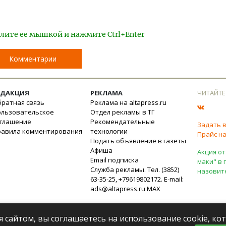
лите ее мышкой и нажмите Ctrl+Enter
Комментарии
ЕДАКЦИЯ
РЕКЛАМА
ЧИТАЙТЕ
ратная связь
Реклама на altapress.ru
ользовательское
Отдел рекламы в ТГ
оглашение
Рекомендательные
Задать 
равила комментирования
технологии
Прайс на
Подать объявление в газеты
Афиша
Акция от
Email подписка
маки" в 
Служба рекламы. Тел. (3852)
назовит
63-35-25, +79619802172. E-mail:
ads@altapress.ru
MAX
я сайтом, вы соглашаетесь на использование cookie, к