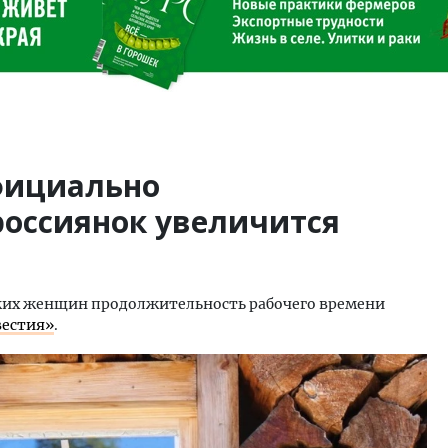
фициально
россиянок увеличится
ских женщин продолжительность рабочего времени
естия»
.