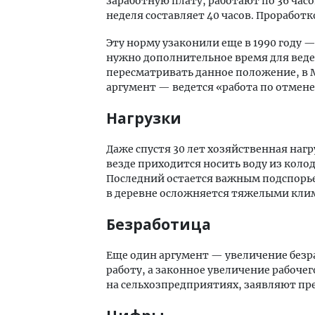
заработную плату, работают по 36 часов
неделя составляет 40 часов. Проработ
Эту норму узаконили еще в 1990 году 
нужно дополнительное время для веден
пересматривать данное положение, в 
аргумент — ведется «работа по отмен
Нагрузки
Даже спустя 30 лет хозяйственная наг
везде приходится носить воду из коло
Последний остается важным подспорье
в деревне осложняется тяжелыми кли
Безработица
Еще один аргумент — увеличение безра
работу, а законное увеличение рабоче
на сельхозпредприятиях, заявляют пр