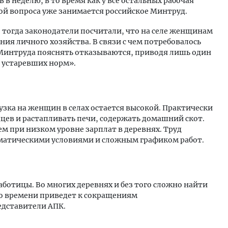
 в неделю, в то время как у все остальных рабочая
кой вопроса уже занимается российское Минтруд.
— тогда законодатели посчитали, что на селе женщинам
ия личного хозяйства. В связи с чем потребовалось
Минтруда пояснять отказываются, приводя лишь один
е устаревших норм».
рузка на женщин в селах остается высокой. Практически
дцев и растапливать печи, содержать домашний скот.
м при низком уровне зарплат в деревнях. Труд
матическими условиями и сложным графиком работ.
ботицы. Во многих деревнях и без того сложно найти
го времени приведет к сокращениям
едставители АПК.