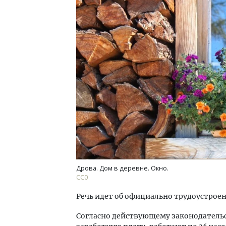
Архи
зем
пли
ста
СТР
Дрова. Дом в деревне. Окно.
СС0
Речь идет об официально трудоустрое
Согласно действующему законодательс