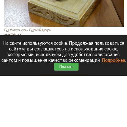
Суд. Молоток судьи. Судебный процесс.
Анна Зайкова
6 августа 2026 в 09:30
На сайте используются cookie. Продолжая пользоваться
сайтом, вы соглашаетесь на использование cookie,
Суд удовлетворил ходатайство Сергея Щукина,
которые мы используем для удобства пользования
который отбывал срок за посредничество в
сайтом и повышения качества рекомендаций.
Подробнее
.
передаче взятки. Он выйдет из колонии строгого
Принять
режима.
Читать полностью
Водители Алтайского края рассказали, при
какой цене бензина перестанут активно
ездить