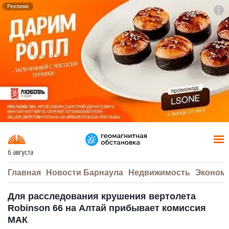
Реклама
To
F7
6 августа
Главная
Новости Барнаула
Недвижимость
Эконом
Для расследования крушения вертолета
Robinson 66 на Алтай прибывает комиссия
МАК