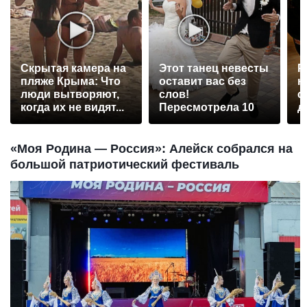
Скрытая камера на
Этот танец невесты
Р
пляже Крыма: Что
оставит вас без
н
люди вытворяют,
слов!
с
когда их не видят...
Пересмотрела 10
д
раз
«Моя Родина — Россия»: Алейск собрался на
большой патриотический фестиваль