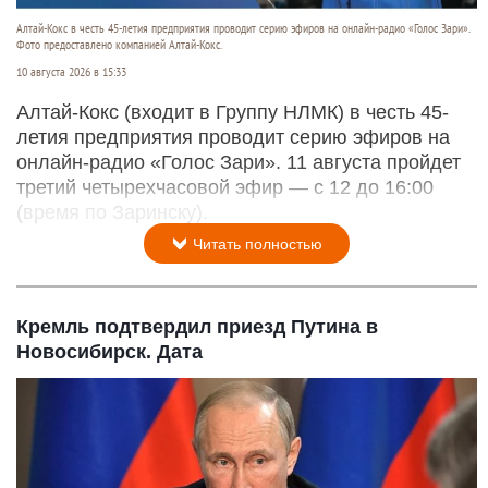
Алтай-Кокс в честь 45-летия предприятия проводит серию эфиров на онлайн-радио «Голос Зари».
Фото предоставлено компанией Алтай-Кокс.
10 августа 2026 в 15:33
Алтай-Кокс (входит в Группу НЛМК) в честь 45-
летия предприятия проводит серию эфиров на
онлайн-радио «Голос Зари». 11 августа пройдет
третий четырехчасовой эфир — с 12 до 16:00
(время по Заринску).
Читать полностью
Кремль подтвердил приезд Путина в
Новосибирск. Дата