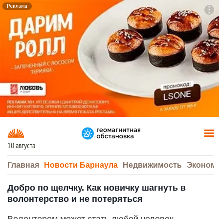
Реклама
To
F7
10 августа
Главная
Новости Барнаула
Недвижимость
Эконом
Добро по щелчку. Как новичку шагнуть в
волонтерство и не потеряться
Волонтером может стать любой человек,