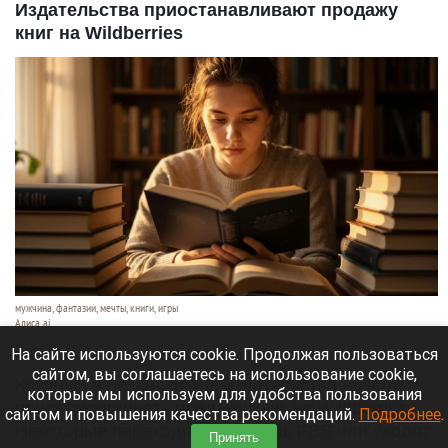
Издательства приостанавливают продажу
книг на Wildberries
мужчина, фантазии, мечты, книги, игры
Алиса ai
10 августа 2026 в 15:10
На сайте используются cookie. Продолжая пользоваться
сайтом, вы соглашаетесь на использование cookie,
Крупные и независимые издательства начали
которые мы используем для удобства пользования
приостанавливать продажу книг на Wildberries.
сайтом и повышения качества рекомендаций.
Подробнее
.
Некоторые переходят на модель FBS или уходят
Принять