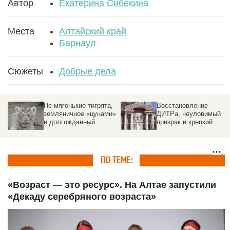
Автор
Екатерина Сибекина
Места
Алтайский край
Барнаул
Сюжеты
Добрые дела
Не мягонькие тигрята,
Восстановление
земляничное «цунами»
ДИТРа, неуловимый
и долгожданный
призрак и крепкий
терминал. 9 хороших
Микробик. 9 хороших
новостей июня на
новостей июня на
Алтае
Алтае.
ПО ТЕМЕ:
«Возраст — это ресурс». На Алтае запустили
«Декаду серебряного возраста»