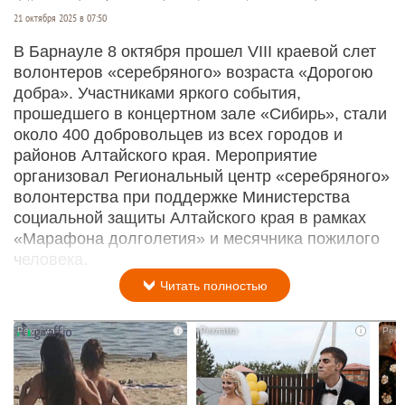
21 октября 2025 в 07:50
В Барнауле 8 октября прошел VIII краевой слет
волонтеров «серебряного» возраста «Дорогою
добра». Участниками яркого события,
прошедшего в концертном зале «Сибирь», стали
около 400 добровольцев из всех городов и
районов Алтайского края. Мероприятие
организовал Региональный центр «серебряного»
волонтерства при поддержке Министерства
социальной защиты Алтайского края в рамках
«Марафона долголетия» и месячника пожилого
человека.
Читать полностью
i
i