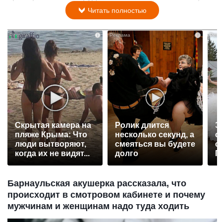
Читать полностью
i
i
Скрытая камера на
Ролик длится
Э
пляже Крыма: Что
несколько секунд, а
о
люди вытворяют,
смеяться вы будете
с
когда их не видят...
долго
П
р
Барнаульская акушерка рассказала, что
происходит в смотровом кабинете и почему
мужчинам и женщинам надо туда ходить