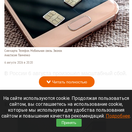
Сим-карта. Телефон. Мобильная связь. Звонок
Анастасия Панченко
6 августа 2026 в 20:20
В России 6 августа произошел масштабный сбой.
Читать полностью
На сайте используются cookie. Продолжая пользоваться
сайтом, вы соглашаетесь на использование cookie,
Екатерина Андреева отдыхает на Алтае на
которые мы используем для удобства пользования
вилле за 87 тысяч рублей в сутки. Видео
сайтом и повышения качества рекомендаций.
Подробнее
.
Принять