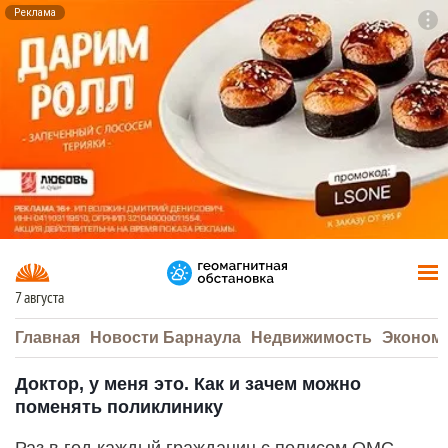
Реклама
To
F7
7 августа
Главная
Новости Барнаула
Недвижимость
Эконом
Доктор, у меня это. Как и зачем можно
поменять поликлинику
Раз в год каждый гражданин с полисом ОМС