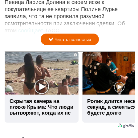
Певица Лариса Долина в своем иске к
покупательнице ее квартиры Полине Лурье
заявила, что та не проявила разумной
осмотрительности при заключении сделки. Об
этом
сообщает
ТАСС.
Читать полностью
i
Скрытая камера на
Ролик длится неск
пляже Крыма: Что люди
секунд, а смеяться
вытворяют, когда их не
будете долго
видят...