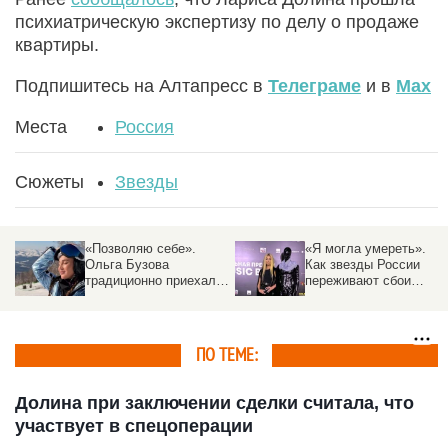
психиатрическую экспертизу по делу о продаже
квартиры.
Подпишитесь на Алтапресс в
Телеграме
и в
Max
Места
Россия
Сюжеты
Звезды
«Позволяю себе».
«Я могла умереть».
Ольга Бузова
Как звезды России
традиционно приехала
переживают сбои
на курорт Алтая и
интернета
поделилась
«снежными» фото
ПО ТЕМЕ:
Долина при заключении сделки считала, что
участвует в спецоперации