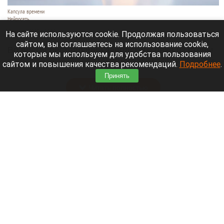
Капсула времени
Нейросеть
6 августа 2026 в 06:35
На сайте используются cookie. Продолжая пользоваться
сайтом, вы соглашаетесь на использование cookie,
Во время реставрации заводского цеха из стены
которые мы используем для удобства пользования
выпал газетный сверток. Внутри оказались вещи
сайтом и повышения качества рекомендаций.
Подробнее
.
спрятанные более 40 лет назад, пишет
KP.RU.
Принять
Читать полностью
Пропавших в Иркутской области пилотов
нашли спустя двое суток