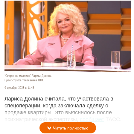
"Секрет на миллион". Лариса Долина.
Пресс-служба телеканала НТВ.
9 декабря 2025 в 11:48
Лариса Долина считала, что участвовала в
спецоперации, когда заключала сделку о
продаже квартиры. Это выяснилось после
психиатрической экспертизы,
сообщает
ТАСС.
Читать полностью