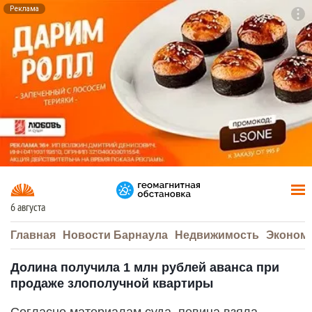
Реклама
To
F7
6 августа
Главная
Новости Барнаула
Недвижимость
Эконом
Долина получила 1 млн рублей аванса при
продаже злополучной квартиры
Согласно материалам суда, певица взяла