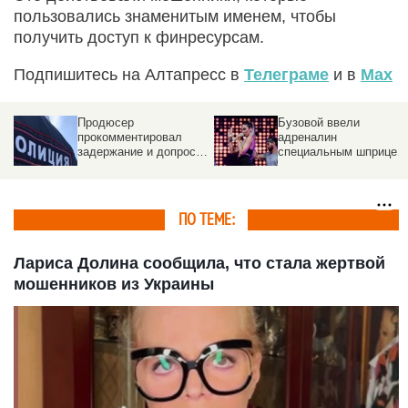
пользовались знаменитым именем, чтобы
получить доступ к финресурсам.
Подпишитесь на Алтапресс в
Телеграме
и в
Max
Продюсер
Бузовой ввели
прокомментировал
адреналин
задержание и допрос
специальным шприцем
певицы Линды
прямо в гортань
ПО ТЕМЕ:
Лариса Долина сообщила, что стала жертвой
мошенников из Украины