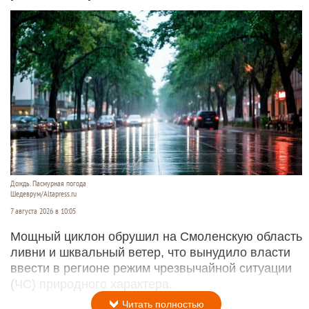
Дождь. Пасмурная погода
Шедеврум/Altapress.ru
7 августа 2026 в 10:05
Мощный циклон обрушил на Смоленскую область
ливни и шквальный ветер, что вынудило власти
ввести в регионе режим чрезвычайной ситуации
(ЧС) природного характера.
Читать полностью