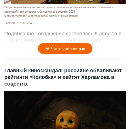
Общественная палата Алтайского края и политические партии заключили соглашение о
взаимодействии во время наблюдения за выборами-2026.
Фото предоставлено пресс-службой партии «Единая Россия».
7 августа 2026 в 12:34
Подписание соглашения состоялось 6 августа в
Общественной палате Алтайского края.
Читать полностью
Главный киноскандал: россияне обваливают
рейтинги «Колобка» и хейтят Харламова в
соцсетях