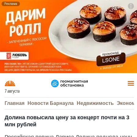
Реклама
To
F7
7 августа
Главная
Новости Барнаула
Недвижимость
Эконом
Долина повысила цену за концерт почти на 3
млн рублей
Российская певица Лариса Долина подняла цену