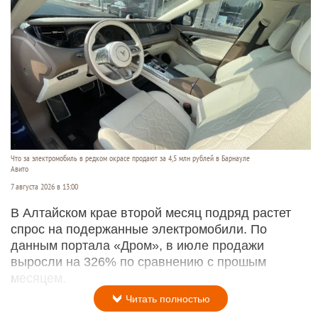
Что за электромобиль в редком окрасе продают за 4,5 млн рублей в Барнауле
Авито
7 августа 2026 в 13:00
В Алтайском крае второй месяц подряд растет
спрос на подержанные электромобили. По
данным портала «Дром», в июле продажи
выросли на 326% по сравнению с прошым
месяцем.
Читать полностью