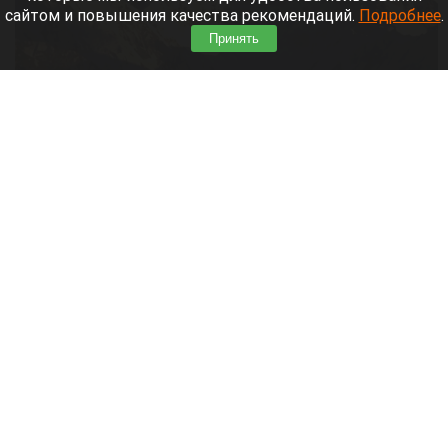
сайтом и повышения качества рекомендаций.
Подробнее
.
Принять
Пик Победы в Киргизии, 7439 метров
Яндекс Карты
7 августа 2026 в 09:45
Альпинистам на пике Победы в Киргизии
предстоит возможное открытие: прошлогодняя
экспедиция Натальи Наговициной завершилась
гибелью на высоте 7 150 м, но там же она могла
оставить свое последнее послание.
Читать полностью
Бийск третий год не может найти инвестора