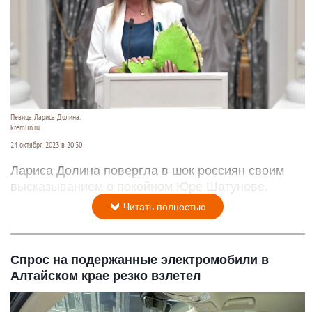
Певица Лариса Долина.
kremlin.ru
24 октября 2023 в 20:30
Лариса Долина повергла в шок россиян своим
высказыванием о покойном Юре Шатунове.
Читать полностью
Спрос на подержанные электромобили в
Алтайском крае резко взлетел