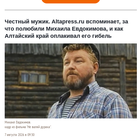
Честный мужик. Altapress.ru вспоминает, за
что полюбили Михаила Евдокимова, и как
Алтайский край оплакивал его гибель
Михаил Евдокимов.
кадр из фильма "Не валяй дурака".
7 августа 2026 в 09:30