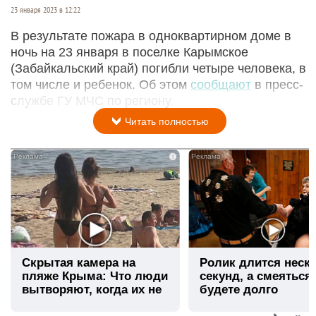
23 января 2023 в 12:22
В результате пожара в одноквартирном доме в
ночь на 23 января в поселке Карымское
(Забайкальский край) погибли четыре человека, в
том числе и ребенок. Об этом
сообщают
в пресс-
службе ГУ МЧС по региону.
Читать полностью
i
Скрытая камера на
Ролик длится неск
пляже Крыма: Что люди
секунд, а смеяться
вытворяют, когда их не
будете долго
видят...