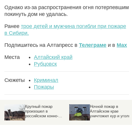
Однако из-за распространения огня потерпевшим
покинуть дом не удалась.
Ранее
трое детей и мужчина погибли при пожаре
в Сибири.
Подпишитесь на Алтапресс в
Телеграме
и в
Max
Места
Алтайский край
Рубцовск
Сюжеты
Криминал
Пожары
Крупный пожар
Ночной пожар в
произошел в
Алтайском крае
российском конно-
уничтожил кур и уголь
спортивном клубе