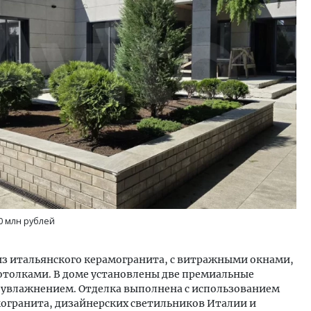
видим живой интерес».
Тренд-2026: почему бамб
оводитель газовой компании —
панели меняют правила 
тогах пяти лет догазификации,
нсиях и подготовке специалистов
РГЕТИКА
ПОТРЕБИТЕЛЬ
0 млн рублей
из итальянского керамогранита, с витражными окнами,
отолками. В доме установлены две премиальные
 увлажнением. Отделка выполнена с использованием
могранита, дизайнерских светильников Италии и