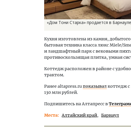
«Дом Тони Старка» продается в Барнауле
Кухня изготовлена из камня, добытого
бытовая техника класса люкс Miele/Sme
и ландшафтный парк с вековыми пихта
противоскользящая плитка, умная сист
Коттедж расположен в районе с удобн
трактом.
Ранее altapress.ru
показывал
коттедж с 
130 млн рублей.
Подпишитесь на Алтапресс в
Телеграм
Места
Алтайский край
Барнаул