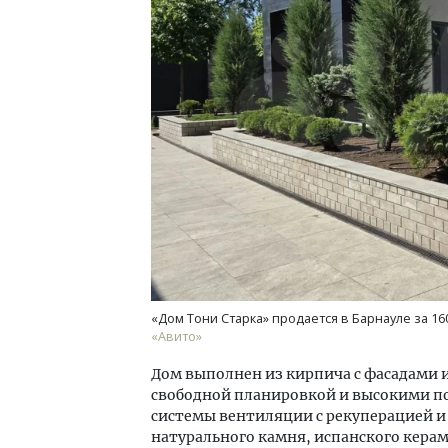
«Мы 
Рук
об и
вака
ЭНЕ
«Дом Тони Старка» продается в Барнауле за 16
«Авито»
Дом выполнен из кирпича с фасадами 
свободной планировкой и высокими п
системы вентиляции с рекуперацией и
натурального камня, испанского кера