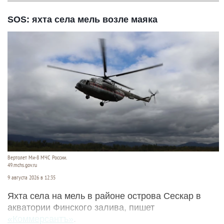
SOS: яхта села мель возле маяка
Вертолет Ми-8 МЧС России.
49.mchs.gov.ru
9 августа 2026 в 12:35
Яхта села на мель в районе острова Сескар в
акватории Финского залива, пишет
«Коммерсантъ»
.