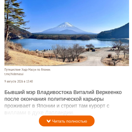
Путешествие Хидэ Масуи по Японии.
t.me/hidemasui
9 августа 2026 в 13:40
Бывший мэр Владивостока Виталий Веркеенко
после окончания политической карьеры
проживает в Японии и строит там курорт с
виллами в духе Лапландии.
Читать полностью