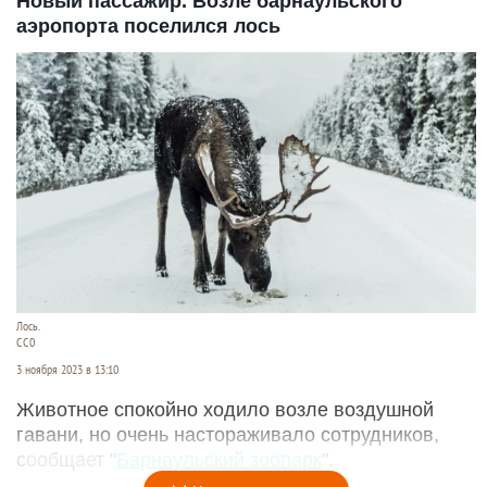
Новый пассажир. Возле барнаульского
аэропорта поселился лось
Лось.
СС0
3 ноября 2023 в 13:10
Животное спокойно ходило возле воздушной
гавани, но очень настораживало сотрудников,
сообщает "
Барнаульский зоопарк
".