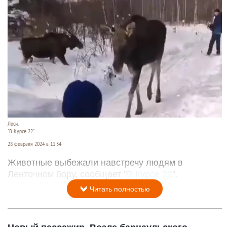
Лоси.
"В Курсе 22"
28 февраля 2024 в 11:34
Животные выбежали навстречу людям в
Ленточном бору, сообщает "
В Курсе 22
".
Читать полностью