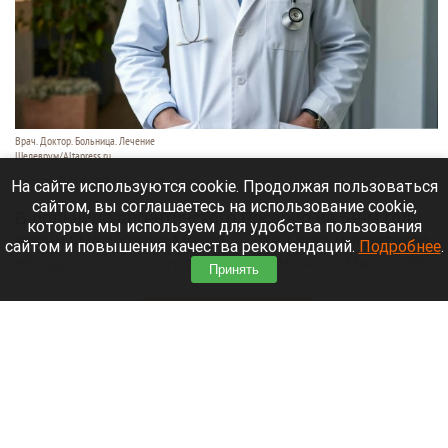
Врач. Доктор. Больница. Лечение
Шедеврум/Altapress.ru
8 августа 2026 в 19:35
На сайте используются cookie. Продолжая пользоваться
сайтом, вы соглашаетесь на использование cookie,
В больнице аргентинского Росарио на 69-м году
которые мы используем для удобства пользования
жизни умер Хорхе Месси — отец восьмикратного
сайтом и повышения качества рекомендаций.
Подробнее
.
обладателя «Золотого мяча» Лионеля Месси. Он
Принять
долго боролся с тяжелой болезнью.
Читать полностью
В элитном квартале российского города
накрыли притон-лабиринт