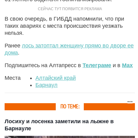
В свою очередь, в ГИБДД напомнили, что при
таких авариях с места происшествия уезжать
нельзя.
Ранее
лось затоптал женщину прямо во дворе ее
дома
.
Подпишитесь на Алтапресс в
Телеграме
и в
Max
Места
Алтайский край
Барнаул
ПО ТЕМЕ:
Лосиху и лосенка заметили на лыжне в
Барнауле