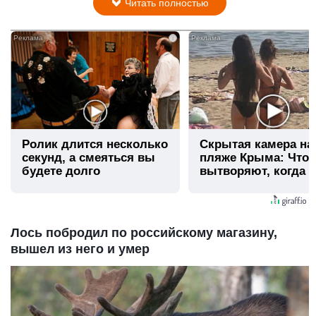
Читать полностью
i
Ролик длится несколько
Скрытая камера на
секунд, а смеяться вы
пляже Крыма: Что
будете долго
вытворяют, когда и
видят...
Лось побродил по российскому магазину,
вышел из него и умер