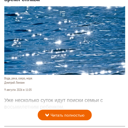
Вода, река, озеро, море.
Дмитрий Лямзин
9 августа 2026 в 11:05
Уже несколько суток идут поиски семьи с
восьмилетним ребенком.
Читать полностью