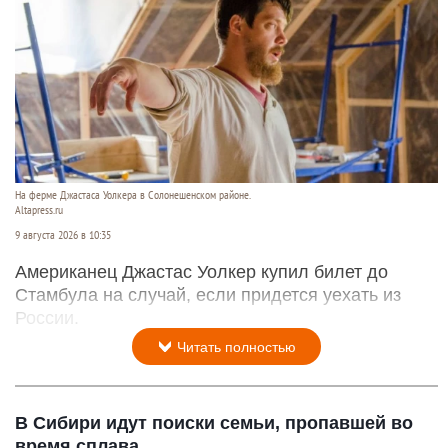
На ферме Джастаса Уолкера в Солонешенском районе.
Altapress.ru
9 августа 2026 в 10:35
Американец Джастас Уолкер купил билет до
Стамбула на случай, если придется уехать из
России.
Читать полностью
В Сибири идут поиски семьи, пропавшей во
время сплава