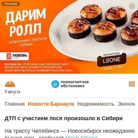
Реклама
To
F7
9 августа
Главная
Новости Барнаула
Недвижимость
Эконом
ДТП с участием лося произошло в Сибири
На трассу Челябинск — Новосибирск неожиданно
вышел лось, сообщает
Mash Siberia
.