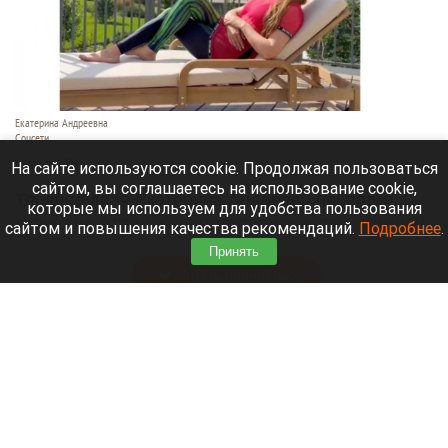
Екатерина Андреевна
Соцсети
6 августа 2026 в 19:00
На сайте используются cookie. Продолжая пользоваться
сайтом, вы соглашаетесь на использование cookie,
Телеведущая Екатерина Андреева проводит
которые мы используем для удобства пользования
отпуск на Алтае. Она поселилась в двухэтажной
сайтом и повышения качества рекомендаций.
Подробнее
.
вилле с видом на горы у реки Катунь.
Принять
Читать полностью
Медведю Мише в барнаульском зоопарке
устроили освежающий душ в жару. Видео