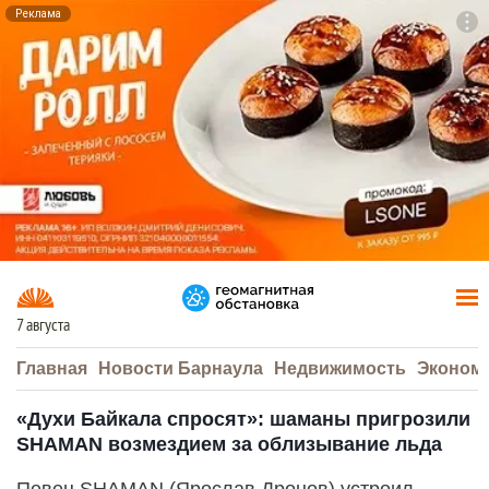
Реклама
To
F7
7 августа
Главная
Новости Барнаула
Недвижимость
Эконом
«Духи Байкала спросят»: шаманы пригрозили
SHAMAN возмездием за облизывание льда
Певец SHAMAN (Ярослав Дронов) устроил