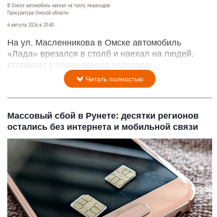
В Омске автомобиль наехал на толпу пешеходов
Прокуратура Омской области
6 августа 2026 в 20:40
На ул. Масленникова в Омске автомобиль
«Лада» врезался в столб и наехал на людей,
стоявших у пешеходного перехода.
Читать полностью
Массовый сбой в Рунете: десятки регионов
остались без интернета и мобильной связи