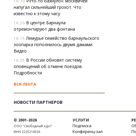
«Что-то бахнуло»: москвичей
16:30
напугал сильнейший грохот. Что
известно к этому часу
В центре Барнаула
16:20
отремонтируют два фонтана
Лемурье семейство барнаульского
16:15
зоопарка пополнилось двумя дамами.
Видео
В России обновят систему
16:05
оповещений об отмене поездов.
Подробности
ВСЯ ЛЕНТА
НОВОСТИ ПАРТНЕРОВ
© 2001-2026
УСЛУГИ
Р
Подписка
Об
ООО “Свободный курс”
Конференц-зал
П
ИНН 2225214326