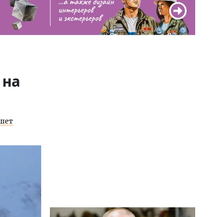
 на
шет