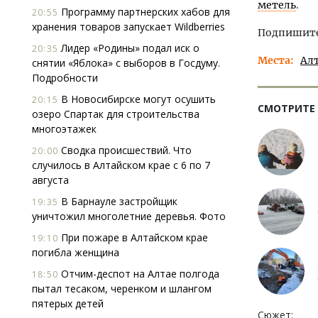
метель
.
Программу партнерских хабов для
20:55
хранения товаров запускает Wildberries
Подпишитес
Лидер «Родины» подал иск о
20:35
Места
Ал
снятии «Яблока» с выборов в Госдуму.
Подробности
В Новосибирске могут осушить
20:15
СМОТРИТЕ
озеро Спартак для строительства
многоэтажек
Сводка происшествий. Что
20:00
случилось в Алтайском крае с 6 по 7
августа
В Барнауле застройщик
19:35
уничтожил многолетние деревья. Фото
При пожаре в Алтайском крае
19:10
погибла женщина
Отчим-деспот на Алтае полгода
18:50
пытал тесаком, черенком и шлангом
пятерых детей
Сюжет: