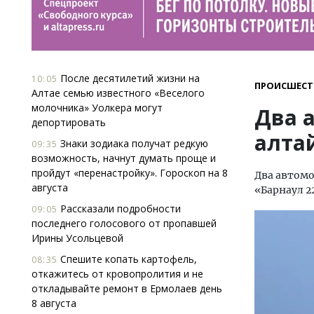
После десятилетий жизни на
10:05
ПРОИСШЕСТ
Алтае семью известного «Веселого
молочника» Уолкера могут
Два 
депортировать
алта
Знаки зодиака получат редкую
09:35
возможность, начнут думать проще и
пройдут «перенастройку». Гороскоп на 8
Два автомо
августа
«Барнаул 2
Рассказали подробности
09:05
последнего голосового от пропавшей
Ирины Усольцевой
Спешите копать картофель,
08:35
откажитесь от кровопролития и не
откладывайте ремонт в Ермолаев день
8 августа