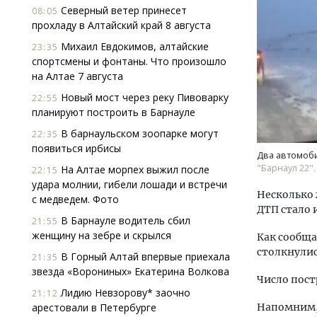
Северный ветер принесет
08:05
прохладу в Алтайский край 8 августа
Михаил Евдокимов, алтайские
23:35
спортсмены и фонтаны. Что произошло
на Алтае 7 августа
Новый мост через реку Пивоварку
22:55
планируют построить в Барнауле
Архи
В барнаульском зоопарке могут
зем
22:35
появиться ирбисы
пли
Два автомобил
ста
"Барнаул 22".
На Алтае морпех выжил после
22:15
удара молнии, гибели лошади и встречи
СТР
Несколько 
с медведем. Фото
ДТП стало 
В Барнауле водитель сбил
21:55
женщину на зебре и скрылся
Как сообща
столкнулис
В Горный Алтай впервые приехала
21:35
звезда «Ворониных» Екатерина Волкова
Число пос
Лидию Невзорову* заочно
21:12
арестовали в Петербурге
Напомним, 