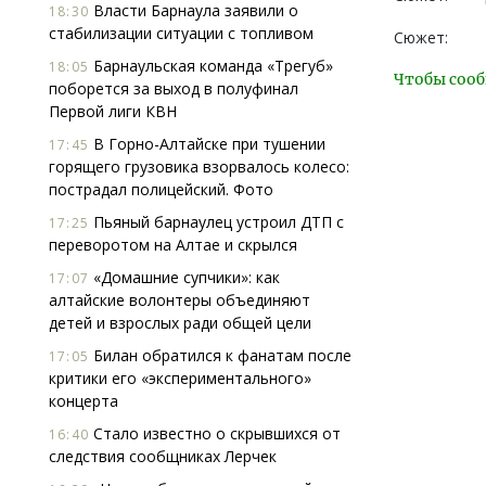
Власти Барнаула заявили о
18:30
стабилизации ситуации с топливом
Сюжет:
Барнаульская команда «Трегуб»
18:05
Чтобы сооб
поборется за выход в полуфинал
Первой лиги КВН
В Горно-Алтайске при тушении
17:45
горящего грузовика взорвалось колесо:
пострадал полицейский. Фото
Пьяный барнаулец устроил ДТП с
17:25
переворотом на Алтае и скрылся
«Домашние супчики»: как
17:07
алтайские волонтеры объединяют
детей и взрослых ради общей цели
Билан обратился к фанатам после
17:05
критики его «экспериментального»
концерта
Стало известно о скрывшихся от
16:40
следствия сообщниках Лерчек