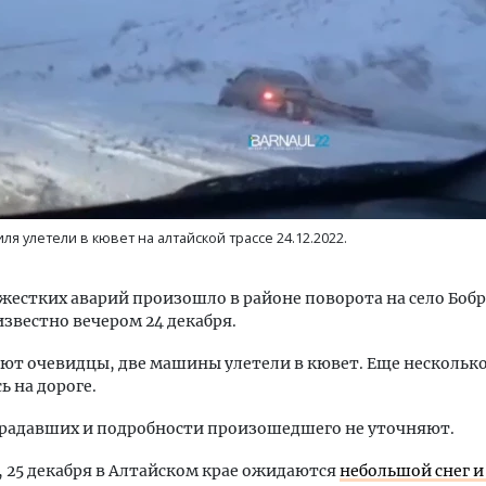
тектурный код начинается с
Смелость архитектурных 
ли. Мощение крупноформатными
Генеральный директор к
тами становится новым
ЗИАС — об эстетике горо
я улетели в кювет на алтайской трассе 24.12.2022.
ндартом благоустройства
трендах в фасадах и разв
ОИТЕЛЬСТВО
СТРОИТЕЛЬСТВО
жестких аварий произошло в районе поворота на село Бобр
известно вечером 24 декабря.
ют очевидцы, две машины улетели в кювет. Еще несколько
ь на дороге.
традавших и подробности произошедшего не уточняют.
25 декабря в Алтайском крае ожидаются
небольшой снег и