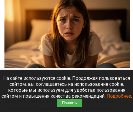
Сон, тревога, человек
Алиса ai
На сайте используются cookie. Продолжая пользоваться
сайтом, вы соглашаетесь на использование cookie,
6 августа 2026 в 13:00
которые мы используем для удобства пользования
Ребенок может не сказать: «мне тревожно».
сайтом и повышения качества рекомендаций.
Подробнее
.
Вместо этого он жалуется на боль в животе
Принять
перед школой, долго не может заснуть или
внезапно теряет интерес к занятиям, которые
раньше любил. Психологи уверены: иногда
тревога выглядит как плаксивость и замкнутость,