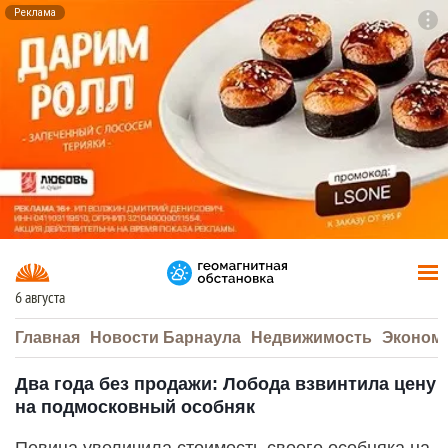
Реклама
To
F7
6 августа
Главная
Новости Барнаула
Недвижимость
Эконом
Два года без продажи: Лобода взвинтила цену
на подмосковный особняк
Певица увеличила стоимость своего особняка на