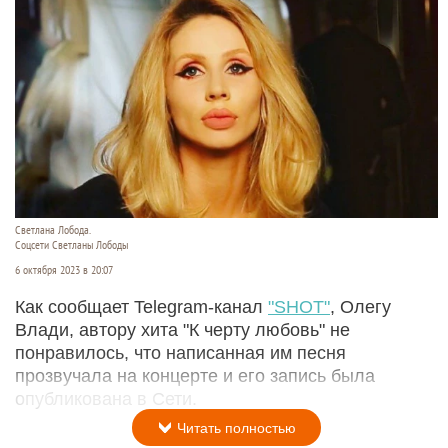
Светлана Лобода.
Соцсети Светланы Лободы
6 октября 2023 в 20:07
Как сообщает Telegram-канал
"SHOT"
, Олегу
Влади, автору хита "К черту любовь" не
понравилось, что написанная им песня
прозвучала на концерте и его запись была
опубликована в Сети.
Читать полностью