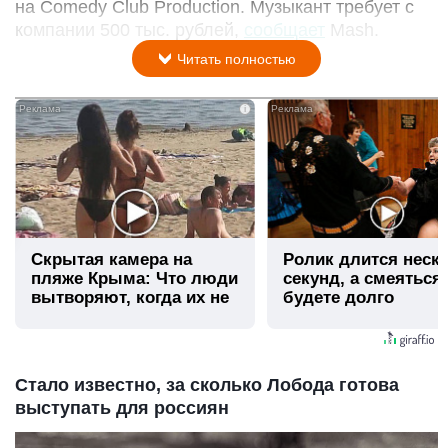
на Comedy Club Production. Музыкант требует с
компании 500 тыс. рублей,
сообщает
Mash.
Читать полностью
i
Скрытая камера на
Ролик длится неск
пляже Крыма: Что люди
секунд, а смеяться
вытворяют, когда их не
будете долго
видят...
Стало известно, за сколько Лобода готова
выступать для россиян