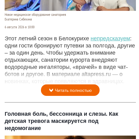
Новое медицинское оборудование санаториев
Екатерина Сибекина
6 августа 2026 в 18:00
Этот летний сезон в Белокурихе
непредсказуем
:
одни гости бронируют путевки за полгода, другие
– за один день. Чтобы удержать внимание
отдыхающих, санатории курорта внедряют
водородные ингаляторы, «врачей» в виде чат-
ботов и другое. В материале altapress.ru — о
новинках, которые появляются в здравницах.
Читать полностью
Головная боль, бессонница и слезы. Как
детская тревога маскируется под
недомогание