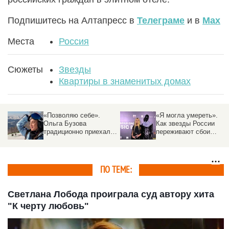
Подпишитесь на Алтапресс в
Телеграме
и в
Max
Места
Россия
Сюжеты
Звезды
Квартиры в знаменитых домах
«Позволяю себе».
«Я могла умереть».
Ольга Бузова
Как звезды России
традиционно приехала
переживают сбои
на курорт Алтая и
интернета
поделилась
«снежными» фото
ПО ТЕМЕ:
Светлана Лобода проиграла суд автору хита
"К черту любовь"