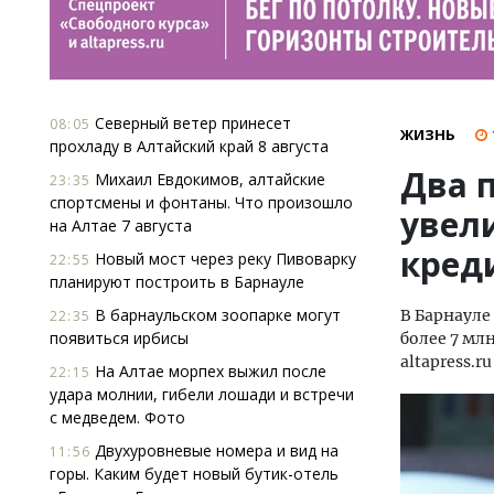
Северный ветер принесет
08:05
ЖИЗНЬ
прохладу в Алтайский край 8 августа
Два 
Михаил Евдокимов, алтайские
23:35
спортсмены и фонтаны. Что произошло
увели
на Алтае 7 августа
кред
Новый мост через реку Пивоварку
22:55
планируют построить в Барнауле
В барнаульском зоопарке могут
В Барнауле
22:35
появиться ирбисы
более 7 мл
altapress.
На Алтае морпех выжил после
22:15
удара молнии, гибели лошади и встречи
с медведем. Фото
Двухуровневые номера и вид на
11:56
горы. Каким будет новый бутик-отель