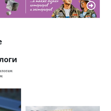
е
алоги
налогам
ом