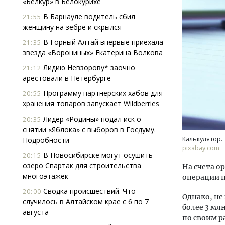
«Белкур» в Белокурихе
В Барнауле водитель сбил
21:55
женщину на зебре и скрылся
В Горный Алтай впервые приехала
21:35
звезда «Ворониных» Екатерина Волкова
Лидию Невзорову* заочно
21:12
арестовали в Петербурге
Архи
Программу партнерских хабов для
20:55
зем
хранения товаров запускает Wildberries
пли
ста
Лидер «Родины» подал иск о
20:35
снятии «Яблока» с выборов в Госдуму.
СТР
Калькулятор.
Подробности
pixabay.com
В Новосибирске могут осушить
20:15
озеро Спартак для строительства
На счета о
многоэтажек
операции п
Сводка происшествий. Что
20:00
Однако, не
случилось в Алтайском крае с 6 по 7
более 3 мл
августа
по своим р