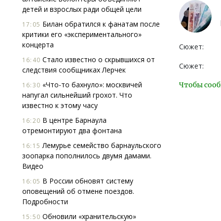
детей и взрослых ради общей цели
Билан обратился к фанатам после
17:05
критики его «экспериментального»
концерта
Сюжет:
Стало известно о скрывшихся от
16:40
Сюжет:
следствия сообщниках Лерчек
«Что-то бахнуло»: москвичей
Чтобы сооб
16:30
напугал сильнейший грохот. Что
известно к этому часу
В центре Барнаула
16:20
отремонтируют два фонтана
Лемурье семейство барнаульского
16:15
зоопарка пополнилось двумя дамами.
Видео
В России обновят систему
16:05
оповещений об отмене поездов.
Подробности
Обновили «хранительскую»
15:50