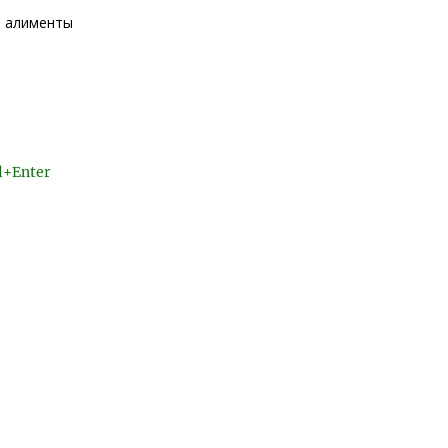
е алименты
l+Enter