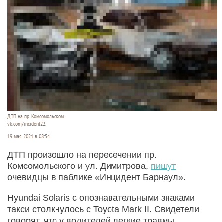
ДТП на пр. Комсомольском.
vk.com/incident22.
19 мая 2021 в 08:54
ДТП произошло на пересечении пр.
Комсомольского и ул. Димитрова,
пишут
очевидцы в паблике «Инцидент Барнаул».
Hyundai Solaris с опознавательными знаками
такси столкнулось с Toyota Mark II. Свидетели
говорят, что у водителей легкие травмы.