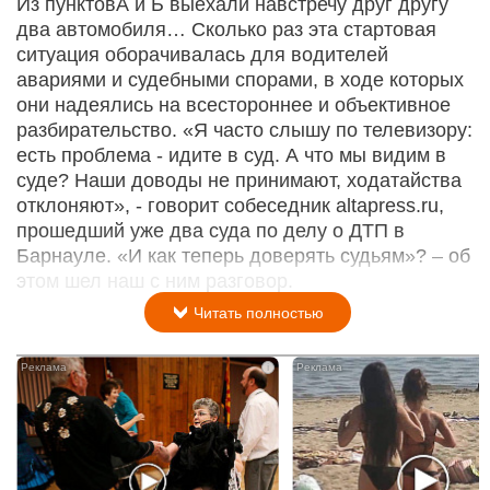
Из пунктовА и Б выехали навстречу друг другу
два автомобиля… Сколько раз эта стартовая
ситуация оборачивалась для водителей
авариями и судебными спорами, в ходе которых
они надеялись на всестороннее и объективное
разбирательство. «Я часто слышу по телевизору:
есть проблема - идите в суд. А что мы видим в
суде? Наши доводы не принимают, ходатайства
отклоняют», - говорит собеседник altapress.ru,
прошедший уже два суда по делу о ДТП в
Барнауле. «И как теперь доверять судьям»? – об
этом шел наш с ним разговор.
Читать полностью
i