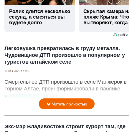
Ролик длится несколько
Скрытая камера на
секунд, а смеяться вы
пляже Крыма: Что
будете долго
вытворяют, когда и
видят...
Легковушка превратилась в груду металла.
Чудовищное ДТП произошло в популярном у
туристов алтайском селе
10 мая 2021 в 11:02
Смертельное ДТП произошло в селе Манжерок в
Горном Алтае, проинфоримировали в паблике
«
Инцидент Барнаул
».
Читать полностью
Экс-мэр Владивостока строит курорт там, где