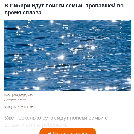
В Сибири идут поиски семьи, пропавшей во
время сплава
Вода, река, озеро, море.
Дмитрий Лямзин
9 августа 2026 в 11:05
Уже несколько суток идут поиски семьи с
восьмилетним ребенком.
Читать полностью