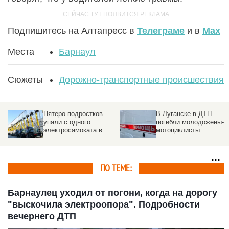
Подпишитесь на Алтапресс в
Телеграме
и в
Max
Места
Барнаул
Сюжеты
Дорожно-транспортные происшествия
Пятеро подростков
В Луганске в ДТП
упали с одного
погибли молодожены-
электросамоката в
мотоциклисты
Новосибирске. Видео
ПО ТЕМЕ:
Барнаулец уходил от погони, когда на дорогу
"выскочила электроопора". Подробности
вечернего ДТП