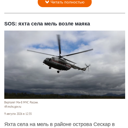
Читать полностью
SOS: яхта села мель возле маяка
Вертолет Ми-8 МЧС России.
49.mchs.gov.ru
9 августа 2026 в 12:35
Яхта села на мель в районе острова Сескар в