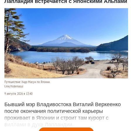
Лапландия встречается с Японскими Альпами
Путешествие Хидэ Масуи по Японии.
t.me/hidemasui
9 августа 2026 в 13:40
Бывший мэр Владивостока Виталий Веркеенко
после окончания политической карьеры
проживает в Японии и строит там курорт с
виллами в духе Лапландии.