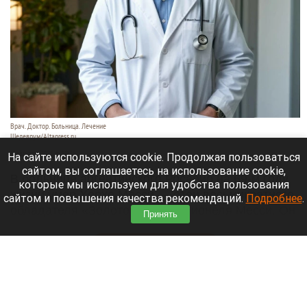
Врач. Доктор. Больница. Лечение
Шедеврум/Altapress.ru
8 августа 2026 в 19:35
На сайте используются cookie. Продолжая пользоваться
сайтом, вы соглашаетесь на использование cookie,
В больнице аргентинского Росарио на 69-м году
которые мы используем для удобства пользования
жизни умер Хорхе Месси — отец восьмикратного
сайтом и повышения качества рекомендаций.
Подробнее
.
обладателя «Золотого мяча» Лионеля Месси. Он
Принять
долго боролся с тяжелой болезнью.
Читать полностью
В элитном квартале российского города