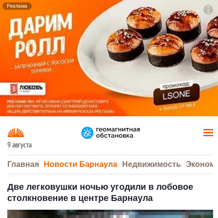
Реклама
To
F7
9 августа
Главная
Новости Барнаула
Недвижимость
Эконом
Две легковушки ночью угодили в лобовое
столкновение в центре Барнаула