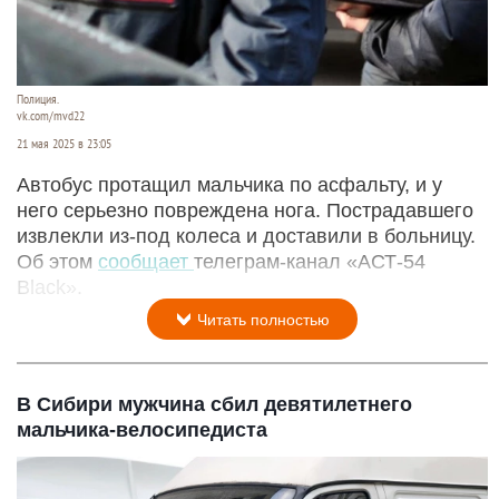
Полиция.
vk.com/mvd22
21 мая 2025 в 23:05
Автобус протащил мальчика по асфальту, и у
него серьезно повреждена нога. Пострадавшего
извлекли из-под колеса и доставили в больницу.
Об этом
сообщает
телеграм-канал «АСТ-54
Black».
Читать полностью
В Сибири мужчина сбил девятилетнего
мальчика-велосипедиста