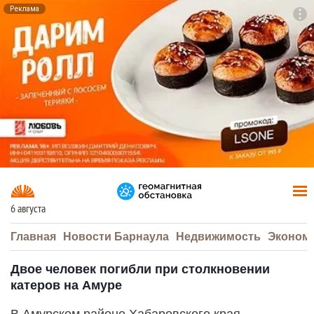
Реклама
To
F7
6 августа
Главная
Новости Барнаула
Недвижимость
Эконом
Двое человек погибли при столкновении
катеров на Амуре
В Амурском районе Хабаровского края