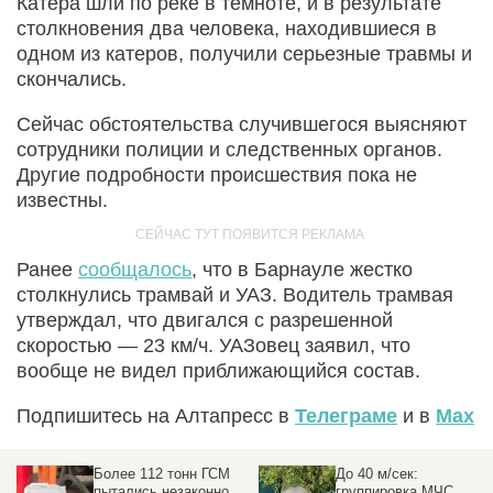
Катера шли по реке в темноте, и в результате
столкновения два человека, находившиеся в
одном из катеров, получили серьезные травмы и
скончались.
Сейчас обстоятельства случившегося выясняют
сотрудники полиции и следственных органов.
Другие подробности происшествия пока не
известны.
Ранее
сообщалось
, что в Барнауле жестко
столкнулись трамвай и УАЗ. Водитель трамвая
утверждал, что двигался с разрешенной
скоростью — 23 км/ч. УАЗовец заявил, что
вообще не видел приближающийся состав.
Подпишитесь на Алтапресс в
Телеграме
и в
Max
Более 112 тонн ГСМ
До 40 м/сек:
пытались незаконно
группировка МЧС