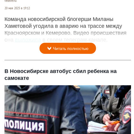
vedtver.ru
20 мая 2025 в 19:12
Команда новосибирской блогерши Миланы
Хаметовой угодила в аварию на трассе между
Красноярском и Кемерово. Видео происшествия
она
выложила
в своем телеграм-канале.
Читать полностью
В Новосибирске автобус сбил ребенка на
самокате