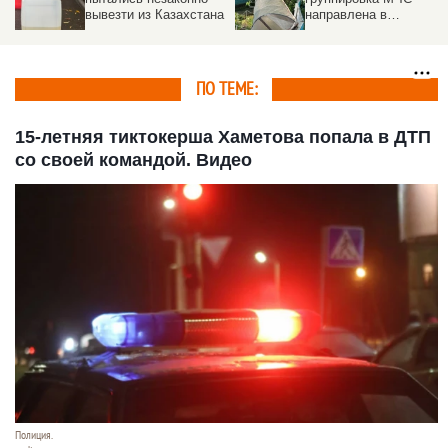
вывезти из Казахстана
направлена в
пострадавшие от
урагана районы на
Алтае
ПО ТЕМЕ:
15-летняя тиктокерша Хаметова попала в ДТП
со своей командой. Видео
Полиция.