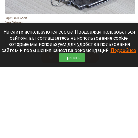
Наручники. Арест.
Анна Зайкова
6 августа 2026 в 19:40
На сайте используются cookie. Продолжая пользоваться
сайтом, вы соглашаетесь на использование cookie,
В Бийске полиция задержала 48-летнюю
которые мы используем для удобства пользования
женщину и семь ее сообщниц.
сайтом и повышения качества рекомендаций.
Подробнее
.
Читать полностью
Принять
В Алтайском селе деревья повалил ураган.
Видео