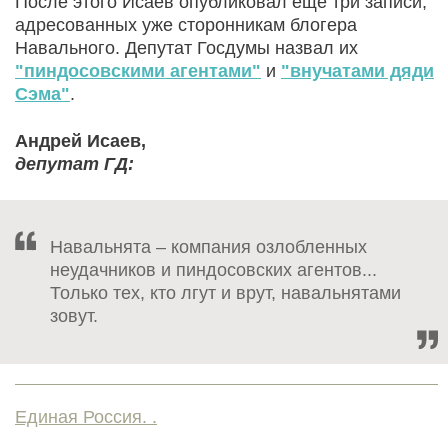
После этого Исаев опубликовал еще три записи,
адресованных уже сторонникам блогера
Навального. Депутат Госдумы назвал их
"пиндосовскими агентами"
и
"внучатами дяди
Сэма"
.
Андрей Исаев,
депутат ГД:
Навальнята – компания озлобленных
неудачников и пиндосовских агентов...
Только тех, кто лгут и врут, навальнятами
зовут.
Единая Россия. .