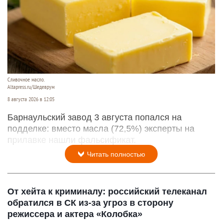
Сливочное масло.
Altapress.ru/Шедеврум
8 августа 2026 в 12:05
Барнаульский завод 3 августа попался на
подделке: вместо масла (72,5%) эксперты на
прилавке нашли фальсификат.
Читать полностью
От хейта к криминалу: российский телеканал
обратился в СК из-за угроз в сторону
режиссера и актера «Колобка»