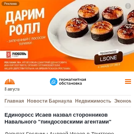
Реклама
To
F7
8 августа
Главная
Новости Барнаула
Недвижимость
Эконом
Единоросс Исаев назвал сторонников
Навального "пиндосовскими агентами"
Депутат Госдумы Андрей Исаев в Твиттере