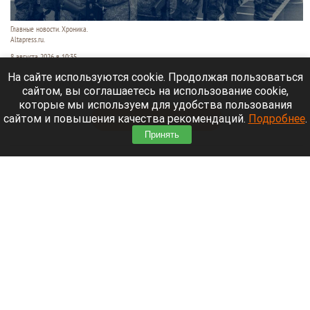
Главные новости. Хроника.
Altapress.ru.
8 августа 2026 в 10:35
На сайте используются cookie. Продолжая пользоваться
Рассказываем о последних событиях
сайтом, вы соглашаетесь на использование cookie,
специальной военной операции на Украине.
которые мы используем для удобства пользования
сайтом и повышения качества рекомендаций.
Подробнее
.
Читать полностью
Принять
После десятилетий жизни на Алтае семью
известного «Веселого молочника» Уолкера
могут депортировать