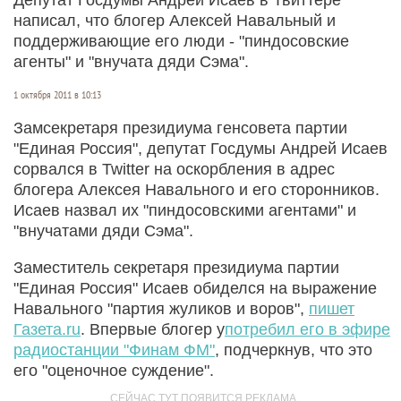
написал, что блогер Алексей Навальный и
поддерживающие его люди - "пиндосовские
агенты" и "внучата дяди Сэма".
1 октября 2011 в 10:13
Замсекретаря президиума генсовета партии
"Единая Россия", депутат Госдумы Андрей Исаев
сорвался в Twitter на оскорбления в адрес
блогера Алексея Навального и его сторонников.
Исаев назвал их "пиндосовскими агентами" и
"внучатами дяди Сэма".
Заместитель секретаря президиума партии
"Единая Россия" Исаев обиделся на выражение
Навального "партия жуликов и воров",
пишет
Газета.ru
. Впервые блогер у
потребил его в эфире
радиостанции "Финам ФМ"
, подчеркнув, что это
его "оценочное суждение".