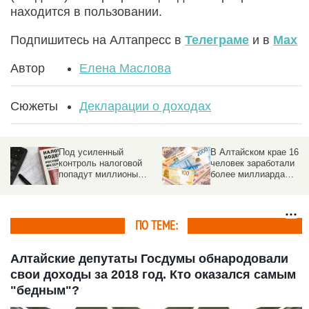
находится в пользовании.
Подпишитесь на Алтапресс в
Телеграме
и в
Max
Автор
Елена Маслова
Сюжеты
Декларации о доходах
Под усиленный
В Алтайском крае 16
контроль налоговой
человек заработали
попадут миллионы
более миллиарда
россиян
рублей
ПО ТЕМЕ:
Алтайские депутаты Госдумы обнародовали
свои доходы за 2018 год. Кто оказался самым
"бедным"?