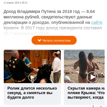
13 апреля 2019 в 08:24
Доход Владимира Путина за 2018 год — 8,64
миллиона рублей, свидетельствуют данные
декларации о доходах, опубликованной на
сайте
Кремля. В 2017 году доход президента составил
18,7 миллиона рублей.
Читать полностью
i
Ролик длится несколько
Скрытая камера на
секунд, а смеяться вы
пляже Крыма: Что
будете долго
вытворяют, когда и
видят...