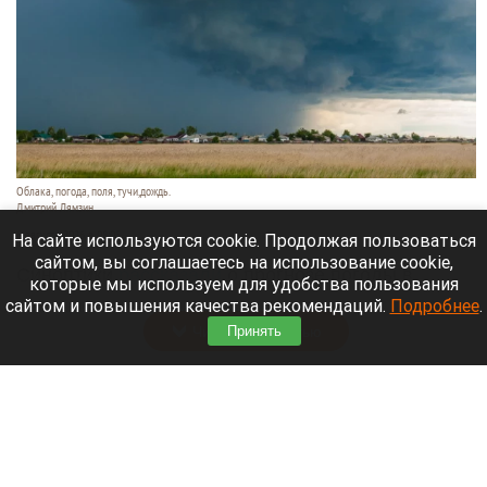
Облака, погода, поля, тучи,дождь.
Дмитрий Лямзин
8 августа 2026 в 08:05
На сайте используются cookie. Продолжая пользоваться
сайтом, вы соглашаетесь на использование cookie,
Синоптики
рассказали
о прогнозе погоды в
которые мы используем для удобства пользования
Алтайском крае и Барнауле на 8 августа.
сайтом и повышения качества рекомендаций.
Подробнее
.
Принять
Читать полностью
Новый мост через реку Пивоварку планируют
построить в Барнауле