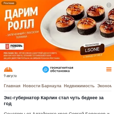
Реклама
To
F7
9 августа
Главная
Новости Барнаула
Недвижимость
Эконом
Экс-губернатор Карлин стал чуть беднее за
год
Сенаторы от Алтайского края Сергей Белоусов и