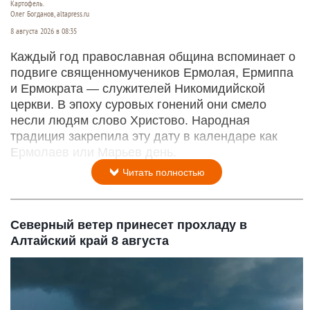
Картофель.
Олег Богданов, altapress.ru
8 августа 2026 в 08:35
Каждый год православная община вспоминает о
подвиге священномучеников Ермолая, Ермиппа
и Ермократа — служителей Никомидийской
церкви. В эпоху суровых гонений они смело
несли людям слово Христово. Народная
традиция закрепила эту дату в календаре как
Ермолаев или Марьев день.
Читать полностью
Северный ветер принесет прохладу в
Алтайский край 8 августа