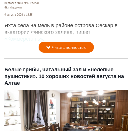
Вертолет Ми-8 МЧС России.
49.mchs.gov.ru
9 августа 2026 в 12:35
Яхта села на мель в районе острова Сескар в
акватории Финского залива, пишет
«Коммерсантъ»
.
Читать полностью
Белые грибы, читальный зал и «нелепые
пушистики». 10 хороших новостей августа на
Алтае