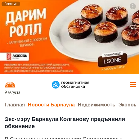
Реклама
To
F7
9 августа
Главная
Новости Барнаула
Недвижимость
Эконом
Экс-мэру Барнаула Колганову предъявили
обвинение
В Следственном управлении Следственного