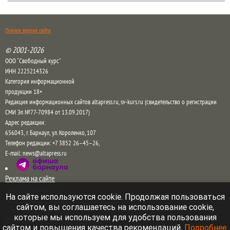
«Веселый молочник» купил билет до
Стамбула
На ферме Джастаса Уолкера в Солонешенском районе.
Altapress.ru
9 августа 2026 в 10:35
На сайте используются cookie. Продолжая пользоваться
сайтом, вы соглашаетесь на использование cookie,
Американец Джастас Уолкер купил билет до
которые мы используем для удобства пользования
Стамбула на случай, если придется уехать из
сайтом и повышения качества рекомендаций.
Подробнее
.