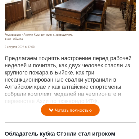
Реставрация «Аптеки Крюгер» идет к завершению.
Анна Зайкова
9 августа 2026 в 12:00
Предлагаем поднять настроение перед рабочей
неделей и почитать, как двух человек спасли из
крупного пожара в Бийске, как три
несанкционированные свалки устранили в
Алтайском крае и как алтайские спортсмены
собрали комплект медалей на чемпионате и
первенстве Азии по тхэквондо ИТФ.
Читать полностью
Обладатель кубка Стэнли стал игроком