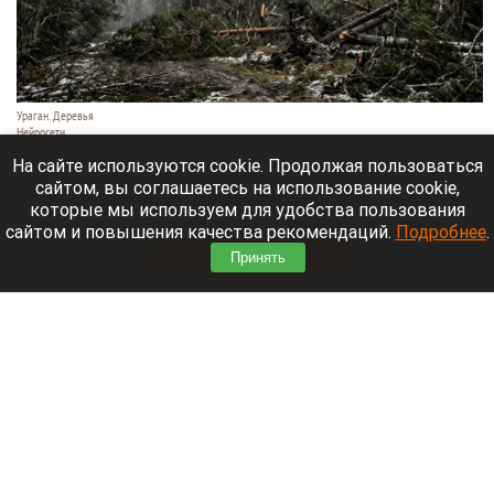
Ураган. Деревья
Нейросети
6 августа 2026 в 19:20
На сайте используются cookie. Продолжая пользоваться
сайтом, вы соглашаетесь на использование cookie,
Жители села Вострово Волчихинского района 4
которые мы используем для удобства пользования
августа столкнулись с мощным ураганом.
сайтом и повышения качества рекомендаций.
Подробнее
.
Читать полностью
Принять
В барнаульской галерее откроется выставка
портретов Рублева