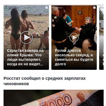
i
i
Скрытая камера на
Ролик длится
Э
пляже Крыма: Что
несколько секунд, а
о
люди вытворяют,
смеяться вы будете
с
когда их не видят...
долго
П
р
Росстат сообщил о средних зарплатах
чиновников