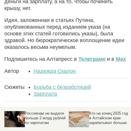
деньги на зарплату, а на то, чтобы починить
крышу, нет.
Идея, заложенная в статьях Путина,
опубликованных перед изданием указа (на
основе этих статей готовились указы), была
здравой. Но бюрократическое воплощение идеи
оказалось весьма неумелым.
Подпишитесь на Алтапресс в
Телеграме
и в
Max
Автор
Надежда Скалон
Сюжеты
Борьба с безработицей
Зарплата
Россиянам не выдали
Кто на конец 2025 года
больше 2 млрд рублей
в Алтайском крае
по зарплатам
зарабатывал больше
всех, и какие отрасли