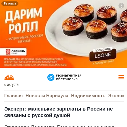
Реклама
To
F7
6 августа
Главная
Новости Барнаула
Недвижимость
Эконом
Эксперт: маленькие зарплаты в России не
связаны с русской душой
Экономист Владимир Гимпельсон, анализируя